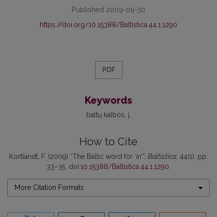
Published 2009-09-30
https://doi.org/10.15388/Baltistica.44.1.1290
PDF
Keywords
baltų kalbos
į
How to Cite
Kortlandt, F. (2009) “The Baltic word for ‘in’”,
Baltistica
, 44(1), pp.
33–35. doi:
10.15388/Baltistica.44.1.1290
.
More Citation Formats