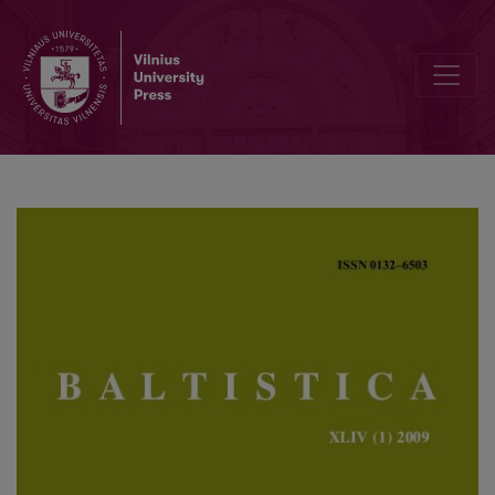
The Baltic word for ‘in’