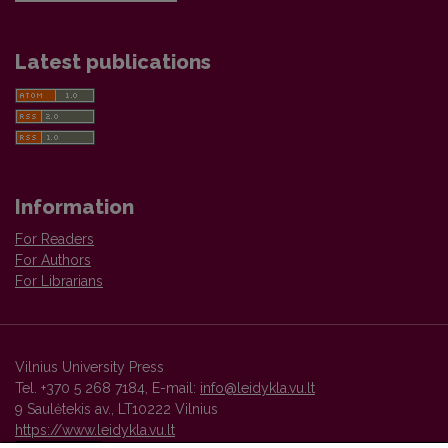
Latest publications
Information
For Readers
For Authors
For Librarians
Vilnius University Press
Tel. +370 5 268 7184, E-mail:
info@leidykla.vu.lt
9 Saulėtekis av., LT10222 Vilnius
https://www.leidykla.vu.lt