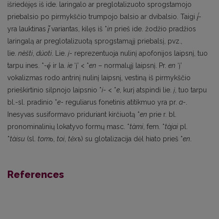
išriedėjęs iš ide. laringalo ar preglotalizuoto sprogstamojo
priebalsio po pirmykščio trumpojo balsio ar dvibalsio. Taigi
į́
-
yra lauktinas
į̃
variantas, kilęs iš *
in
prieš ide. žodžio pradžios
laringalą ar preglotalizuotą sprogstamąjį priebalsį, pvz.,
lie.
nèšti
,
dúoti
. Lie.
į
- reprezentuoja nulinį apofonijos laipsnį, tuo
tarpu ines. *-
ę́
ir la.
ìe
‘į’ < *
en
– normalųjį laipsnį. Pr.
en
‘į’
vokalizmas rodo antrinį nulinį laipsnį, vestiną iš pirmykščio
prieškirtinio silpnojo laipsnio *
i
- < *
e
, kurį atspindi lie.
į
, tuo tarpu
bl.-sl. pradinio *
e
- reguliarus fonetinis atitikmuo yra pr.
a
-.
Inesyvas susiformavo priduriant kirčiuotą *
en
prie r. bl.
pronominalinių lokatyvo formų masc. *
tàmi
, fem. *
tàjai
pl.
*
tàisu
(sl.
tomь
,
toi
,
t
ěxъ
) su glotalizacija dėl hiato prieš *
en
.
References