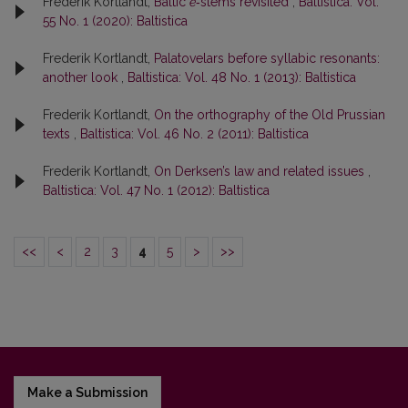
Frederik Kortlandt,
Baltic
ē
‑stems revisited
,
Baltistica: Vol.
55 No. 1 (2020): Baltistica
Frederik Kortlandt,
Palatovelars before syllabic resonants:
another look
,
Baltistica: Vol. 48 No. 1 (2013): Baltistica
Frederik Kortlandt,
On the orthography of the Old Prussian
texts
,
Baltistica: Vol. 46 No. 2 (2011): Baltistica
Frederik Kortlandt,
On Derksen’s law and related issues
,
Baltistica: Vol. 47 No. 1 (2012): Baltistica
<<
<
2
3
4
5
>
>>
Make a Submission