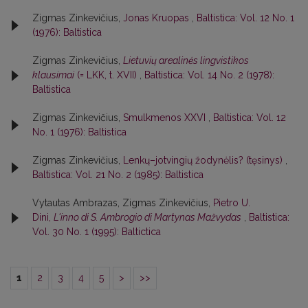
Zigmas Zinkevičius,
Jonas Kruopas
,
Baltistica: Vol. 12 No. 1
(1976): Baltistica
Zigmas Zinkevičius,
Lietuvių arealinės lingvistikos
klausimai
(= LKK, t. XVII)
,
Baltistica: Vol. 14 No. 2 (1978):
Baltistica
Zigmas Zinkevičius,
Smulkmenos XXVI
,
Baltistica: Vol. 12
No. 1 (1976): Baltistica
Zigmas Zinkevičius,
Lenkų–jotvingių žodynėlis? (tęsinys)
,
Baltistica: Vol. 21 No. 2 (1985): Baltistica
Vytautas Ambrazas, Zigmas Zinkevičius,
Pietro U.
Dini,
L'inno di S. Ambrogio di Martynas Mažvydas
,
Baltistica:
Vol. 30 No. 1 (1995): Baltictica
1
2
3
4
5
>
>>