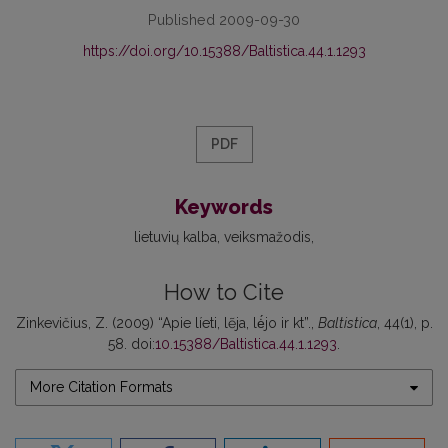
Published 2009-09-30
https://doi.org/10.15388/Baltistica.44.1.1293
PDF
Keywords
lietuvių kalba
veiksmažodis
How to Cite
Zinkevičius, Z. (2009) “Apie líeti, lẽja, lė́jo ir kt”.,
Baltistica
, 44(1), p.
58. doi:
10.15388/Baltistica.44.1.1293
.
More Citation Formats