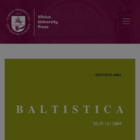
Apie <i>líeti</i>, <i>lẽja,</i> <i>lė́jo</i> ir kt.