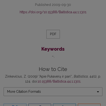
Published 2009-09-30
https://doi.org/10.15388/Baltistica.44.1.1301
PDF
Keywords
–
How to Cite
Zinkevičius, Z. (2009) “Apie Pukaverą ir pan”.,
Baltistica
, 44(1), p.
124. doi:
10.15388/Baltistica.44.1.1301
.
More Citation Formats