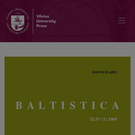
Apie Pukaverą ir pan.