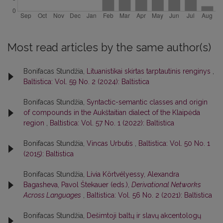
Most read articles by the same author(s)
Bonifacas Stundžia,
Lituanistikai skirtas tarptautinis renginys
,
Baltistica: Vol. 59 No. 2 (2024): Baltistica
Bonifacas Stundžia,
Syntactic-semantic classes and origin
of compounds in the Aukštaitian dialect of the Klaipėda
region
,
Baltistica: Vol. 57 No. 1 (2022): Baltistica
Bonifacas Stundžia,
Vincas Urbutis
,
Baltistica: Vol. 50 No. 1
(2015): Baltistica
Bonifacas Stundžia,
Lívia Körtvélyessy, Alexandra
Bagasheva, Pavol Štekauer (eds.),
Derivational Networks
Across Languages
,
Baltistica: Vol. 56 No. 2 (2021): Baltistica
Bonifacas Stundžia,
Dešimtoji baltų ir slavų akcentologų