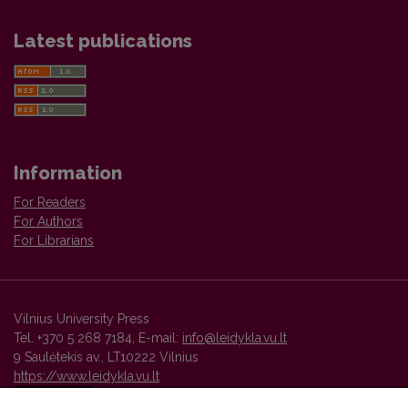
Latest publications
Information
For Readers
For Authors
For Librarians
Vilnius University Press
Tel. +370 5 268 7184, E-mail:
info@leidykla.vu.lt
9 Saulėtekis av., LT10222 Vilnius
https://www.leidykla.vu.lt