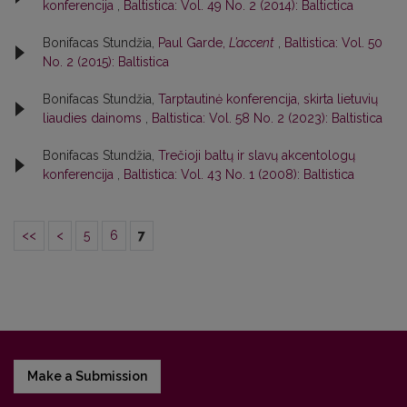
konferencija
,
Baltistica: Vol. 49 No. 2 (2014): Baltictica
Bonifacas Stundžia,
Paul Garde,
L’accent
,
Baltistica: Vol. 50
No. 2 (2015): Baltistica
Bonifacas Stundžia,
Tarptautinė konferencija, skirta lietuvių
liaudies dainoms
,
Baltistica: Vol. 58 No. 2 (2023): Baltistica
Bonifacas Stundžia,
Trečioji baltų ir slavų akcentologų
konferencija
,
Baltistica: Vol. 43 No. 1 (2008): Baltistica
<<
<
5
6
7
Make a Submission