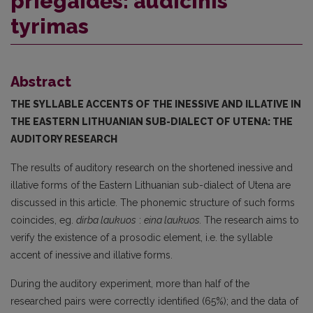
priegaidės: audicinis
tyrimas
Abstract
THE SYLLABLE ACCENTS OF THE INESSIVE AND ILLATIVE IN
THE EASTERN LITHUANIAN SUB-DIALECT OF UTENA: THE
AUDITORY RESEARCH
The results of auditory research on the shortened inessive and
illative forms of the Eastern Lithuanian sub-dialect of Utena are
discussed in this article. The phonemic structure of such forms
coincides, eg.
dirba laukuos
:
eina laukuos.
The research aims to
verify the existence of a prosodic element, i.e. the syllable
accent of inessive and illative forms.
During the auditory experiment, more than half of the
researched pairs were correctly identified (65%); and the data of