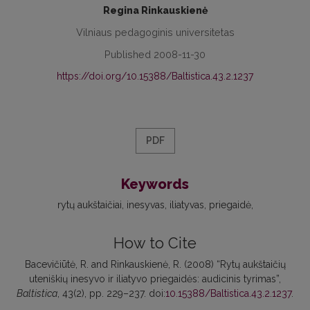
Regina Rinkauskienė
Vilniaus pedagoginis universitetas
Published 2008-11-30
https://doi.org/10.15388/Baltistica.43.2.1237
PDF
Keywords
rytų aukštaičiai
inesyvas
iliatyvas
priegaidė
How to Cite
Bacevičiūtė, R. and Rinkauskienė, R. (2008) “Rytų aukštaičių
uteniškių inesyvo ir iliatyvo priegaidės: audicinis tyrimas”,
Baltistica
, 43(2), pp. 229–237. doi:
10.15388/Baltistica.43.2.1237
.