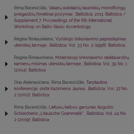
Rima Bacevičiūtė,
Vakarų aukštaičių kauniškių monoftongų
priegaidžių fonetiniai požymiai
,
Baltistica: 2011: Baltistica /
Supplement 7: Proceedings of the 6th International
Workshop on Balto-Slavic Accentology
Regina Rinkauskienė,
Vyriškojo linksniavimo paprastėjimas
uteniškių tarmėje
,
Baltistica: Vol. 33 No. 2 (1998): Baltistica
Regina Rinkauskienė,
Moteriškojo linksniavimo daiktavardžių
kamienų mišimas uteniškių tarmėje
,
Baltistica: Vol. 39 No. 1
(2004): Baltictica
Ona Aleknavičienė, Rima Bacevičiūtė,
Tarptautinė
konferencija, skirta Kazimierui Jauniui
,
Baltistica: Vol. 37 No.
2 (2002): Baltictica
Rima Bacevičiūtė,
Lietuvių kalbos garsynas Augusto
Schleicherio „Litauische Grammatik“
,
Baltistica: Vol. 44 No.
2 (2009): Baltistica