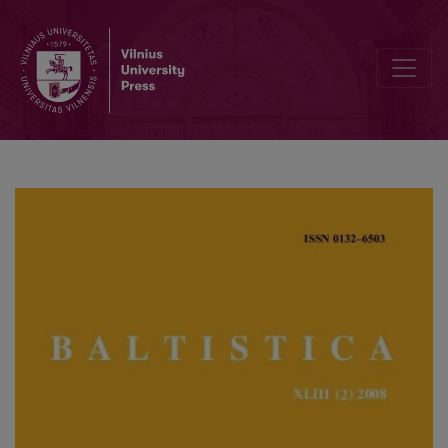
Rytų aukštaičių uteniškių inesyvo ir iliatyvo priegaidės: audicinis tyr