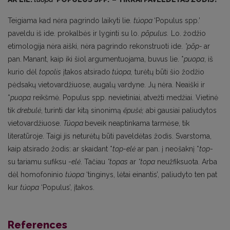
Teigiama kad nėra pagrindo laikyti lie.
túopa
‘Populus spp.’
paveldu iš ide. prokalbės ir lyginti su lo.
pōpulus.
Lo. žodžio
etimologija nėra aiški, nėra pagrindo rekonstruoti ide.
*pōp-
ar
pan.
Manant, kaip iki šiol argumentuojama, buvus lie. *
puopa
, iš
kurio dėl
topolis
įtakos atsirado
túopa,
turėtų būti šio žodžio
pėdsakų vietovardžiuose, augalų vardyne. Jų nėra. Neaiški ir
*
puopa
reikšmė. Populus spp. nevietiniai, atvežti medžiai. Vietinė
tik
drebulė
, turinti dar kitą sinonimą
ẽpušė;
abi
gausiai paliudytos
vietovardžiuose.
Túopa
beveik neaptinkama tarmėse, tik
literatūroje. Taigi jis neturėtų būti paveldėtas žodis. Svarstoma,
kaip atsirado žodis: ar skaidant *
top-elė
ar pan. į neošaknį *
top
-
su tariamu sufiksu -
elė
. Tačiau
*topas
ar
*topa
neužfiksuota. Arba
dėl homofoninio
túopa
‘tinginys, lėtai einantis’, paliudyto ten pat
kur
túopa
‘Populus’, įtakos.
References