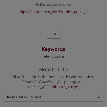
Published 2008-11-30
https://doi.org/10.15388/Baltistica.43.2.1238
PDF
Keywords
lietuvių
tuopa
How to Cite
Gliwa, B. (2008) “Ist litauisch túopa ’Pappel’ wirklich ein
Erbwort?”,
Baltistica
, 43(2), pp. 239–244.
doi:
10.15388/Baltistica.43.2.1238
.
More Citation Formats