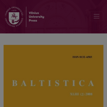
Ist litauisch <i>túopa</i> ’Pappel’ wirklich ein Erbwort?