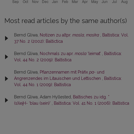
Most read articles by the same author(s)
Bernd Gliwa,
Notizen zu altpr.
mosla
,
moska
,
Baltistica: Vol.
37 No. 2 (2002): Baltictica
Bernd Gliwa,
Nochmals zu apr.
mosla
‘leimat’
,
Baltistica:
Vol. 44 No. 2 (2009): Baltistica
Bernd Gliwa,
Pflanzennamen mit Präfix
pa-
und
Angrenzendes im Litauischen und Lettischen
,
Baltistica:
Vol. 44 No. 1 (2009): Baltistica
Bernd Gliwa, Adam Hyllested,
Baltisches zu idg. *
(s)lei̯H- ‘blau (sein)’
,
Baltistica: Vol. 41 No. 1 (2006): Baltistica