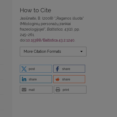
How to Cite
Jasiūnaitė, B. (2008) “„Raganos šluota“
(Mitologinių personažų įrankiai
frazeologijoje)”,
Baltistica
, 43(2), pp.
245–261.
doi:
10.15388/Baltistica.43.2.1240
.
More Citation Formats
post
share
share
share
mail
print