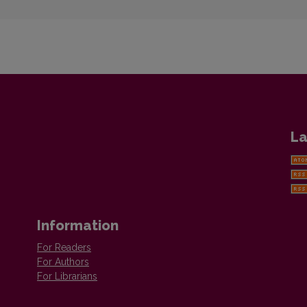
La
Information
For Readers
For Authors
For Librarians