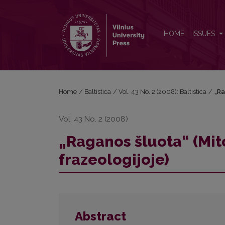
„Raganos šluota“ (Mitologinių personažų įrankiai fra
HOME
ISSUES
Home
/
Baltistica
/
Vol. 43 No. 2 (2008): Baltistica
/
„Ra
Vol. 43 No. 2 (2008)
„Raganos šluota“ (Mit
frazeologijoje)
Abstract