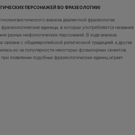
ГИЧЕСКИХ ПЕРСОНАЖЕЙ ВО ФРАЗЕОЛОГИИ)
этнолингвистического анализа диалектной фразеологии
я фразеологические единицы, в которых употребляются названия
ами разных мифологических персонажей. В ходе анализа
ов связана с общеевропейской религиозной традицией, а другая
вилась из-за популярности некоторых фольклорных сюжетов,
 при появлении подобных фразеологических единиц играет