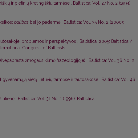
iškių ir pietinių kretingiškių tarmėse
,
Baltistica: Vol. 27 No. 2 (1994):
eksikos:
baũbas
bei jo padermė
,
Baltistica: Vol. 35 No. 2 (2000):
autosakoje: problemos ir perspektyvos
,
Baltistica: 2005: Baltistica /
ernational Congress of Balticists
“ (Nepaprasta žmogaus kilmė frazeologijoje)
,
Baltistica: Vol. 36 No. 2
l gyvenamąją vietą lietuvių tarmėse ir tautosakose
,
Baltistica: Vol. 46
žiulienė
,
Baltistica: Vol. 31 No. 1 (1996): Baltictica