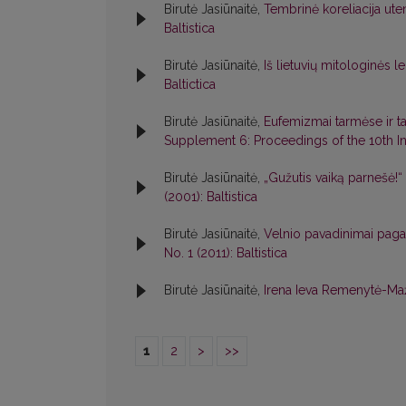
Birutė Jasiūnaitė,
Tembrinė koreliacija uten
Baltistica
Birutė Jasiūnaitė,
Iš lietuvių mitologinės l
Baltictica
Birutė Jasiūnaitė,
Eufemizmai tarmėse ir t
Supplement 6: Proceedings of the 10th Int
Birutė Jasiūnaitė,
„Gužutis vaiką parnešė!
(2001): Baltistica
Birutė Jasiūnaitė,
Velnio pavadinimai paga
No. 1 (2011): Baltistica
Birutė Jasiūnaitė,
Irena Ieva Remenytė-Ma
1
2
>
>>