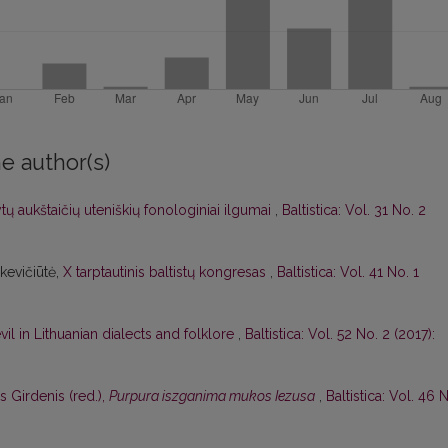
e author(s)
ytų aukštaičių uteniškių fonologiniai ilgumai
,
Baltistica: Vol. 31 No. 2
nkevičiūtė,
X tarptautinis baltistų kongresas
,
Baltistica: Vol. 41 No. 1
il in Lithuanian dialects and folklore
,
Baltistica: Vol. 52 No. 2 (2017):
s Girdenis (red.),
Purpura iszganima mukos Iezusa
,
Baltistica: Vol. 46 