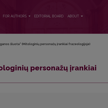
zeologijoje)
FOR AUTHORS
EDITORIAL BOARD
ABOUT
ganos šluota“ (Mitologinių personažų įrankiai frazeologijoje)
ologinių personažų įrankiai