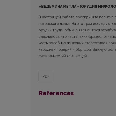
«ВЕДЬМИНА МЕТЛА» (ОРУДИЯ МИФОЛО
В настоящей работе предпринята попытка 
литовского языка. На этот раз исследуютс
орудий труда, обычно являющихся атрибут
выяснилось, что часть таких фразеологизм
часть подобных языковых стереотипов поя
народных поверий и обрядов. Важную роль
символический язык вещей.
PDF
References