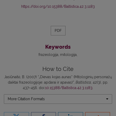
https://doi.org/10.15388/Baltistica.42.3.1183
PDF
Keywords
frazeologija
mitologija
How to Cite
Jasiūnaitė, B. (2007) “„Dievas kojas aunas“ (Mitologinių personažų
daiktai frazeologijoje: apdarai ir apavas)”,
Baltistica
, 42(3), pp.
437–456. doi:
10.15388/Baltistica.42.3.1183
.
More Citation Formats