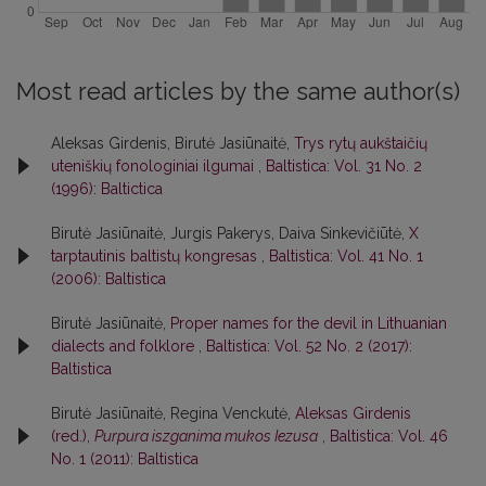
Most read articles by the same author(s)
Aleksas Girdenis, Birutė Jasiūnaitė,
Trys rytų aukštaičių
uteniškių fonologiniai ilgumai
,
Baltistica: Vol. 31 No. 2
(1996): Baltictica
Birutė Jasiūnaitė, Jurgis Pakerys, Daiva Sinkevičiūtė,
X
tarptautinis baltistų kongresas
,
Baltistica: Vol. 41 No. 1
(2006): Baltistica
Birutė Jasiūnaitė,
Proper names for the devil in Lithuanian
dialects and folklore
,
Baltistica: Vol. 52 No. 2 (2017):
Baltistica
Birutė Jasiūnaitė, Regina Venckutė,
Aleksas Girdenis
(red.),
Purpura iszganima mukos Iezusa
,
Baltistica: Vol. 46
No. 1 (2011): Baltistica