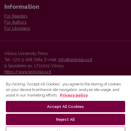
Information
For Readers
For Authors
For Librarians
Vilnius University Press
Tel. +370 5 268 7184, E-mail:
info@leidykla.vu.lt
9 Saulėtekis av., LT10222 Vilnius
https://www.leidykla.vu.lt
By clicking “Accept All Cookies”, you agree to the storing of cookies
on your device to enhance site navigation, analyze site usage, and
Vilnius University Press platform and metadata are distributed by
assist in our marketing efforts.
Privacy policy
Creative Commons International License
.
Accept All Cookies
Reject All