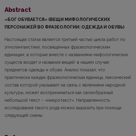
Abstract
«БОГ ОБУВАЕТСЯ» (ВЕЩИ МИФОЛОГИЧЕСКИХ
ПЕРСОНАЖЕЙ ВО ФРАЗЕОЛОГИИ: ОДЕЖДА И ОБУВЬ)
Настоящая статья является третьей частью цикла работ по
этнолингвистике, посвященных фразеологическим
единицам, в которые вместе с названиями мифологических
существ входят и названия вещей: в нашем случае
предметов одежды и обуви. Анализ показал, что
практически каждая фразеологическая единица, лексический
состав которой указывает на связь с явлениями народной
культуры, может восприниматься как своеобразный
небольшой текст – «микротекст». Направленность
исследования такого рода можно выразить при помощи
следующей схемы: