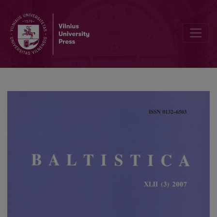
„Dievas kojas aunas“ (Mitologinių personažų daiktai frazeologijoje: a