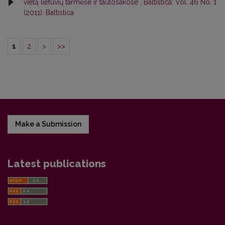
vietą lietuvių tarmėse ir tautosakose
,
Baltistica: Vol. 46 No. 1
(2011): Baltistica
1
2
>
>>
Make a Submission
Latest publications