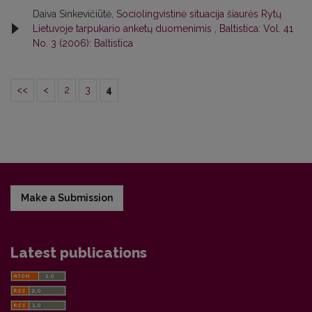
Daiva Sinkevičiūtė,
Sociolingvistinė situacija šiaurės Rytų
Lietuvoje tarpukario anketų duomenimis
,
Baltistica: Vol. 41
No. 3 (2006): Baltistica
<<
<
2
3
4
Make a Submission
Latest publications