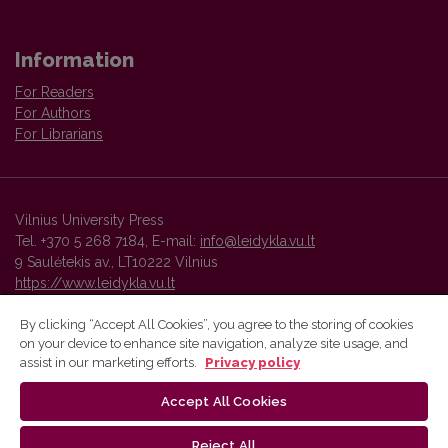
Information
For Readers
For Authors
For Librarians
Vilnius University Press
Tel. +370 5 268 7184, E-mail:
info@leidykla.vu.lt
9 Saulėtekis av., LT10222 Vilnius
https://www.leidykla.vu.lt
By clicking “Accept All Cookies”, you agree to the storing of cookies
on your device to enhance site navigation, analyze site usage, and
Vilnius University Press platform and metadata are distributed by
assist in our marketing efforts.
Privacy policy
Creative Commons International License
.
Accept All Cookies
Reject All