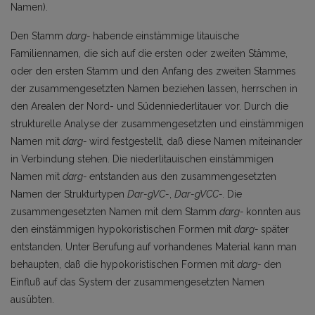
Namen).
Den Stamm
darg-
habende einstämmige litauische
Familiennamen, die sich auf die ersten oder zwei­ten Stämme,
oder den ersten Stamm und den Anfang des zweiten Stammes
der zusammengesetzten Na­men beziehen lassen, herrschen in
den Arealen der Nord- und Südenniederlitauer vor. Durch die
struktu­relle Analyse der zusammengesetzten und einstämmigen
Namen mit
darg-
wird festgestellt, daß diese Namen miteinander
in Verbindung stehen. Die niederlitauischen einstämmigen
Namen mit
darg-
entstan­den aus den zusammengesetzten
Namen der Strukturtypen
Dar-gVC-
,
Dar-gVCC-.
Die
zusammengesetzten Namen mit dem Stamm
darg-
konnten aus
den einstämmigen hypokoristischen Formen mit
darg-
später
entstanden. Unter Berufung auf vorhandenes Material kann man
behaupten, daß die hypokoristischen For­men mit
darg-
den
Einfluß auf das System der zusammengesetzten Namen
ausübten.