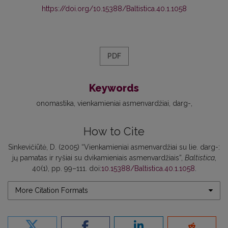
https://doi.org/10.15388/Baltistica.40.1.1058
PDF
Keywords
onomastika
vienkamieniai asmenvardžiai
darg-
How to Cite
Sinkevičiūtė, D. (2005) “Vienkamieniai asmenvardžiai su lie. darg-:
jų pamatas ir ryšiai su dvikamieniais asmenvardžiais”,
Baltistica
,
40(1), pp. 99–111. doi:
10.15388/Baltistica.40.1.1058
.
More Citation Formats