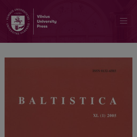
Vienkamieniai asmenvardžiai su lie. <i>darg-</i>: jų pamatas ir ryši