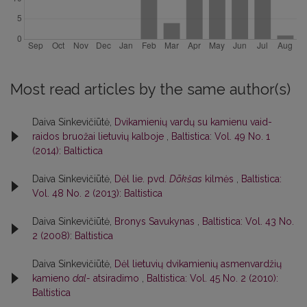
Most read articles by the same author(s)
Daiva Sinkevičiūtė,
Dvikamienių vardų su kamienu vaid-
raidos bruožai lietuvių kalboje
,
Baltistica: Vol. 49 No. 1
(2014): Baltictica
Daiva Sinkevičiūtė,
Dėl lie. pvd.
Dõkšas
kilmės
,
Baltistica:
Vol. 48 No. 2 (2013): Baltistica
Daiva Sinkevičiūtė,
Bronys Savukynas
,
Baltistica: Vol. 43 No.
2 (2008): Baltistica
Daiva Sinkevičiūtė,
Dėl lietuvių dvikamienių asmenvardžių
kamieno
dal-
atsiradimo
,
Baltistica: Vol. 45 No. 2 (2010):
Baltistica