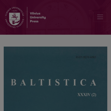
Pastabos dėl prūsų veiksmažodžių