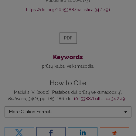
Published 2000-01-31
https://doi.org/10.15388/baltistica.34.2.491
PDF
Keywords
prūsų kalba
veiksmažodis
How to Cite
Mažiulis, V. (2000) “Pastabos dėl prūsų veiksmažodžių”,
Baltistica
, 34(2), pp. 185–186. doi:
10.15388/baltistica.34.2.491
.
More Citation Formats