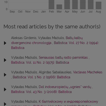
Most read articles by the same author(s)
Aleksas Girdenis, Vytautas Mažiulis,
Baltų kalbų
divergencinė chronologija
,
Baltistica: Vol. 27 No. 2 (1994):
Baltistica
Vytautas Mažiulis,
Seniausias baltų rašto paminklas
,
Baltistica: Vol. 11 No. 2 (1975): Baltistica
Vytautas Mažiulis, Algirdas Sabaliauskas,
Vaclavas Machekas
,
Baltistica: Vol. 1 No. 2 (1966): Baltistica
Vytautas Mažiulis,
Dėl indoeuropiečių „ugnies“ vardų
,
Baltistica: Vol. 43 No. 3 (2008): Baltistica
Vytautas Mažiulis,
К балтийскому и индоевропейскому