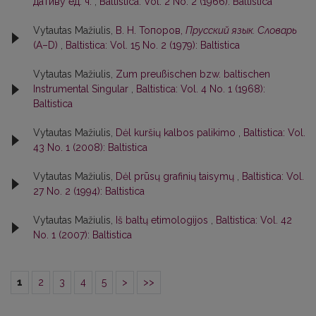
дативу ед. ч.
,
Baltistica: Vol. 2 No. 2 (1966): Baltistica
Vytautas Mažiulis,
В. Н. Топоров,
Прусский язык. Словарь
(А–D)
,
Baltistica: Vol. 15 No. 2 (1979): Baltistica
Vytautas Mažiulis,
Zum preußischen bzw. baltischen
Instrumental Singular
,
Baltistica: Vol. 4 No. 1 (1968):
Baltistica
Vytautas Mažiulis,
Dėl kuršių kalbos palikimo
,
Baltistica: Vol.
43 No. 1 (2008): Baltistica
Vytautas Mažiulis,
Dėl prūsų grafinių taisymų
,
Baltistica: Vol.
27 No. 2 (1994): Baltistica
Vytautas Mažiulis,
Iš baltų etimologijos
,
Baltistica: Vol. 42
No. 1 (2007): Baltistica
1
2
3
4
5
>
>>