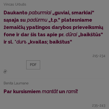
Vincas Urbutis
Daukanto
paburmiai
„guviai, smarkiai“
sąsaja su
padùrmu
„t.p.“ platesniame
žemaičių ypatingos darybos prieveiksmių
fone ir dar šis tas apie pr.
dūrai
„baikštūs“
ir sl. *
durъ
„kvailas; baikštus“
215–234
PDF
Benita Laumane
Par kursismiem
mantāt
un
ramīt
235–243