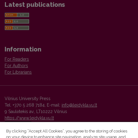
Latest publications
Information
For Readers
For Authors
For Librarians
Vilnius University Press
Tel. +370 5 268 7184, E-mail:
info@leidykla.vu.lt
9 Saulėtekis av., LT10222 Vilnius
https://www.leidykla.vu.lt
By clicking “Accept All Cookies”, you agree to the storing of cookies
on your device to enhance site navigation, analyze site usage, and