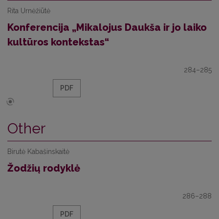
Rita Urnėžiūtė
Konferencija „Mikalojus Daukša ir jo laiko
kultūros kontekstas“
284–285
PDF
Other
Birutė Kabašinskaitė
Žodžių rodyklė
286–288
PDF