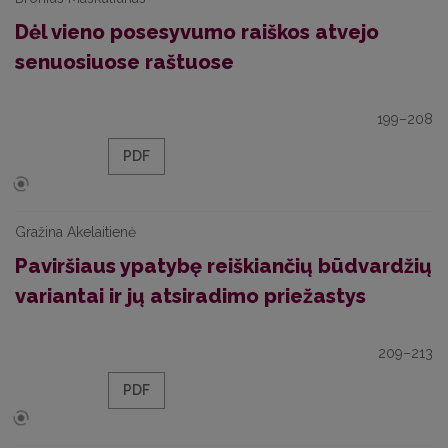
Dėl vieno posesyvumo raiškos atvejo
senuosiuose raštuose
199–208
PDF
Gražina Akelaitienė
Paviršiaus ypatybę reiškiančių būdvardžių
variantai ir jų atsiradimo priežastys
209–213
PDF