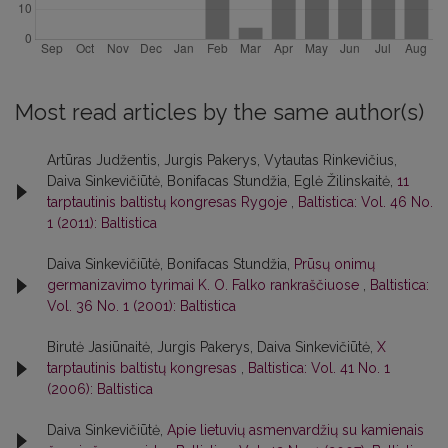
Most read articles by the same author(s)
Artūras Judžentis, Jurgis Pakerys, Vytautas Rinkevičius,
Daiva Sinkevičiūtė, Bonifacas Stundžia, Eglė Žilinskaitė,
11
tarptautinis baltistų kongresas Rygoje
,
Baltistica: Vol. 46 No.
1 (2011): Baltistica
Daiva Sinkevičiūtė, Bonifacas Stundžia,
Prūsų onimų
germanizavimo tyrimai K. O. Falko rankraščiuose
,
Baltistica:
Vol. 36 No. 1 (2001): Baltistica
Birutė Jasiūnaitė, Jurgis Pakerys, Daiva Sinkevičiūtė,
X
tarptautinis baltistų kongresas
,
Baltistica: Vol. 41 No. 1
(2006): Baltistica
Daiva Sinkevičiūtė,
Apie lietuvių asmenvardžių su kamienais