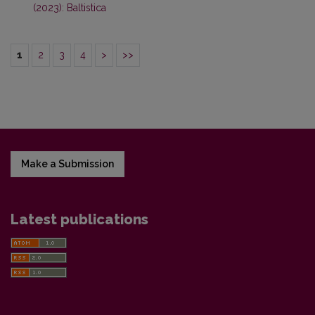
(2023): Baltistica
1
2
3
4
>
>>
Make a Submission
Latest publications