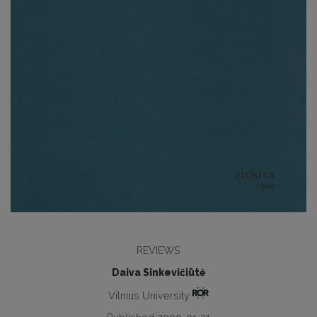
REVIEWS
Daiva Sinkevičiūtė
Vilnius University