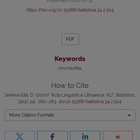
Published 2000-01-31
https://doi.org/10.15388/baltistica.34.2.504
PDF
Keywords
onomastika
How to Cite
Sinkevičiūtė, D. (2000) “Acta Linguistica Lithuanica, XLI”,
Baltistica
,
34(2), pp. 280–283. doi:
10.15388/baltistica.34.2.504
.
More Citation Formats