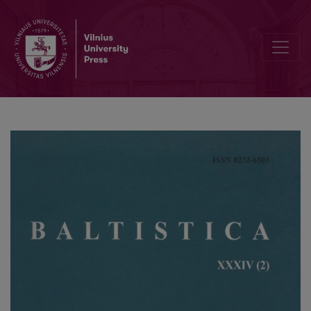
<i>Acta Linguistica Lithuanica</i>, XLI