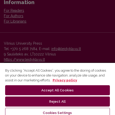
Information
For Readers
For Authors
For Librarians
Vilnius University Press
Tel. +370 5 268 7184, E-mail:
info@leidykla.vu.lt
9 Saulėtekis av., LT10222 Vilnius
https://www.leidykla.vu.lt
By clicking “Accept All Cookies”, you agree to the storing of cookies
on your device to enhance site navigation, analyze site usage, and
Vilnius University Press platform and metadata are distributed by
assist in our marketing efforts.
Privacy policy
Creative Commons International License
.
Accept All Cookies
Reject All
Cookies Settings