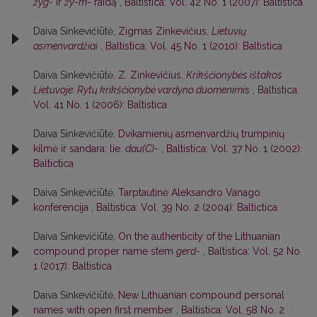
žyg-
ir
žy-m-
raidą
,
Baltistica: Vol. 42 No. 1 (2007): Baltistica
Daiva Sinkevičiūtė,
Zigmas Zinkevičius,
Lietuvių
asmenvardžiai
,
Baltistica: Vol. 45 No. 1 (2010): Baltistica
Daiva Sinkevičiūtė,
Z. Zinkevičius,
Krikščionybės ištakos
Lietuvoje: Rytų krikščionybė vardyno duomenimis
,
Baltistica:
Vol. 41 No. 1 (2006): Baltistica
Daiva Sinkevičiūtė,
Dvikamienių asmenvardžių trumpinių
kilmė ir sandara: lie.
dau(C)-
,
Baltistica: Vol. 37 No. 1 (2002):
Baltictica
Daiva Sinkevičiūtė,
Tarptautinė Aleksandro Vanago
konferencija
,
Baltistica: Vol. 39 No. 2 (2004): Baltictica
Daiva Sinkevičiūtė,
On the authenticity of the Lithuanian
compound proper name stem
gerd-
,
Baltistica: Vol. 52 No.
1 (2017): Baltistica
Daiva Sinkevičiūtė,
New Lithuanian compound personal
names with open first member
,
Baltistica: Vol. 58 No. 2