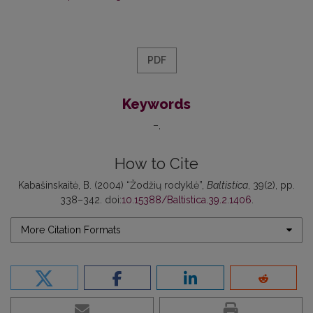
PDF
Keywords
–
How to Cite
Kabašinskaitė, B. (2004) “Žodžių rodyklė”,
Baltistica
, 39(2), pp.
338–342. doi:
10.15388/Baltistica.39.2.1406
.
More Citation Formats