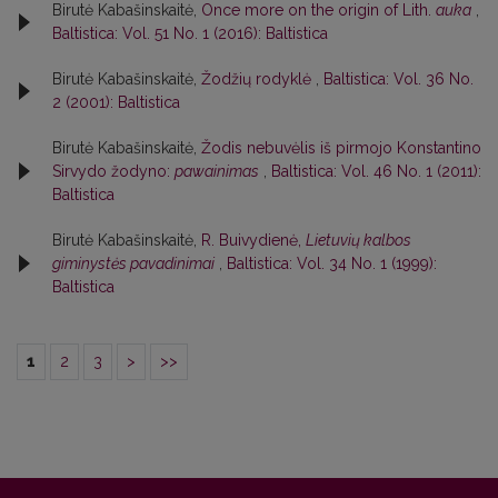
Birutė Kabašinskaitė,
Once more on the origin of Lith.
auka
,
Baltistica: Vol. 51 No. 1 (2016): Baltistica
Birutė Kabašinskaitė,
Žodžių rodyklė
,
Baltistica: Vol. 36 No.
2 (2001): Baltistica
Birutė Kabašinskaitė,
Žodis nebuvėlis iš pirmojo Konstantino
Sirvydo žodyno:
pawainimas
,
Baltistica: Vol. 46 No. 1 (2011):
Baltistica
Birutė Kabašinskaitė,
R. Buivydienė,
Lietuvių kalbos
giminystės pavadinimai
,
Baltistica: Vol. 34 No. 1 (1999):
Baltistica
1
2
3
>
>>