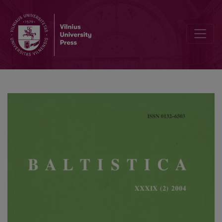
Žodžių rodyklė