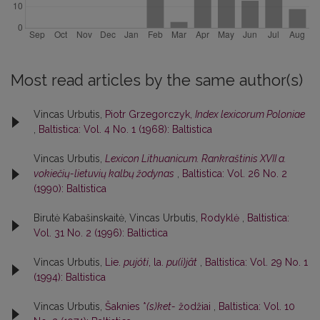
Most read articles by the same author(s)
Vincas Urbutis,
Piotr Grzegorczyk,
Index lexicorum Poloniae
,
Baltistica: Vol. 4 No. 1 (1968): Baltistica
Vincas Urbutis,
Lexicon Lithuanicum. Rankraštinis XVII a.
vokiečių-lietuvių kalbų žodynas
,
Baltistica: Vol. 26 No. 2
(1990): Baltistica
Birutė Kabašinskaitė, Vincas Urbutis,
Rodyklė
,
Baltistica:
Vol. 31 No. 2 (1996): Baltictica
Vincas Urbutis,
Lie.
pujóti
, la.
pu(i)jât
,
Baltistica: Vol. 29 No. 1
(1994): Baltistica
Vincas Urbutis,
Šaknies *
(s)ket-
žodžiai
,
Baltistica: Vol. 10