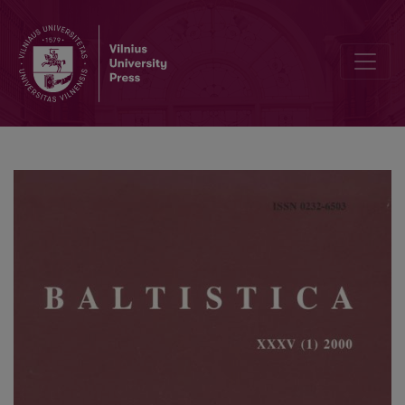
Žodžio <i>miẽžis</i> reikšmė „spuogas akyje“