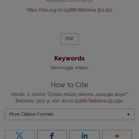
Published 2000-09-30
https://doi.org/10.15388/Baltistica.35.1.550
PDF
Keywords
etimologija
miežis
How to Cite
Urbutis, V. (2000) “Žodžio miẽžis reikšmė „spuogas akyje“”,
Baltistica
, 35(1), p. 102. doi:
10.15388/Baltistica.35.1.550
.
More Citation Formats