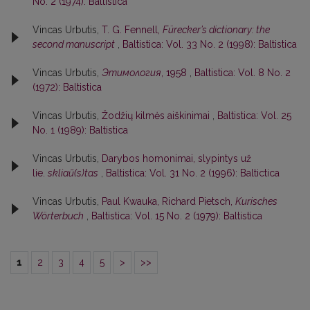
No. 2 (1974): Baltistica
Vincas Urbutis,
T. G. Fennell,
Fürecker’s dictionary: the
second manuscript
,
Baltistica: Vol. 33 No. 2 (1998): Baltistica
Vincas Urbutis,
Этимология
, 1958
,
Baltistica: Vol. 8 No. 2
(1972): Baltistica
Vincas Urbutis,
Žodžių kilmės aiškinimai
,
Baltistica: Vol. 25
No. 1 (1989): Baltistica
Vincas Urbutis,
Darybos homonimai, slypintys už
lie.
skliaũ(s)tas
,
Baltistica: Vol. 31 No. 2 (1996): Baltictica
Vincas Urbutis,
Paul Kwauka, Richard Pietsch,
Kurisches
Wörterbuch
,
Baltistica: Vol. 15 No. 2 (1979): Baltistica
1
2
3
4
5
>
>>