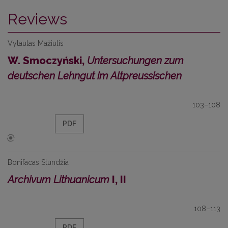
Reviews
Vytautas Mažiulis
W. Smoczyński,
Untersuchungen zum
deutschen Lehngut im Altpreussischen
103–108
PDF
Bonifacas Stundžia
Archivum Lithuanicum
I, II
108–113
PDF