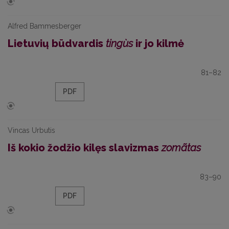
Alfred Bammesberger
Lietuvių būdvardis
tingùs
ir jo kilmė
81–82
PDF
Vincas Urbutis
Iš kokio žodžio kilęs slavizmas
zomãtas
83–90
PDF