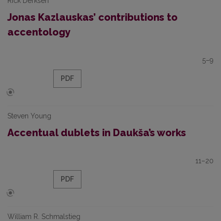
Rick Derksen
Jonas Kazlauskas’ contributions to
accentology
5–9
PDF
Steven Young
Accentual dublets in Daukša’s works
11–20
PDF
William R. Schmalstieg