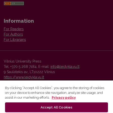
Information
For Readers
For Authors
For Librarians
Vilnius University Press
Tel. +370 5 268 7184, E-mail:
info@leidykla.vu.lt
9 Saulėtekis av., LT10222 Vilnius
https://www.leidykla.vu.lt
By clicking “Accept All Cookies”, you agree to the storing of cookies
on your device to enhance site navigation, analyze site usage, and
Vilnius University Press platform and metadata are distributed by
assist in our marketing efforts.
Privacy policy
Creative Commons International License
.
Accept All Cookies