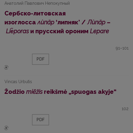
Анатолий Павлович Непокупный
Сербско-литовская
изоглосса
лѝпāр
‘липняк’ /
Лѝпāр
–
Liе̃poras
и прусский ороним
Lepare
91–101
PDF
Vincas Urbutis
Žodžio
miẽžis
reikšmė „spuogas akyje“
102
PDF