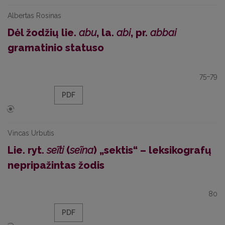
Albertas Rosinas
Dėl žodžių lie.
abu
, la.
abi
, pr.
abbai
gramatinio statuso
75–79
PDF
Vincas Urbutis
Lie. ryt.
seĩti
(
seĩna
) „sektis“ – leksikografų
nepripažintas žodis
80
PDF