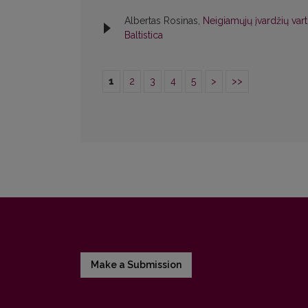
Albertas Rosinas,
Neigiamųjų įvardžių va
Baltistica
1
2
3
4
5
>
>>
Make a Submission