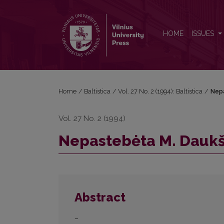
Nepastebėta M. Daukšos rašybos ypatybė
HOME
ISSUES
Home
/
Baltistica
/
Vol. 27 No. 2 (1994): Baltistica
/
Nep
Vol. 27 No. 2 (1994)
Nepastebėta M. Daukš
Abstract
–