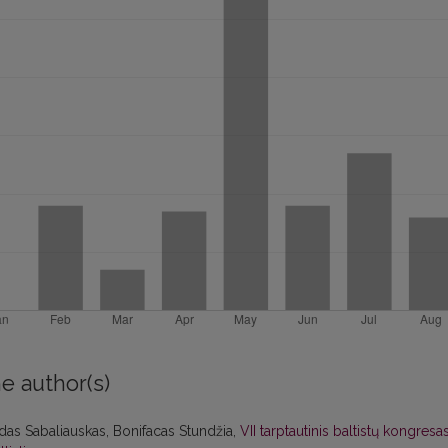
e author(s)
das Sabaliauskas, Bonifacas Stundžia,
VII tarptautinis baltistų kongresa