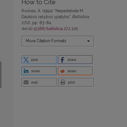
How to Cite
Rosinas, A. (1994) “Nepastebėta M.
Daukšos rašybos ypatybė”,
Baltistica
,
27(2), pp. 83–84.
doi:
10.15388/baltistica.27.2.216
.
More Citation Formats
post
share
share
share
mail
print
s