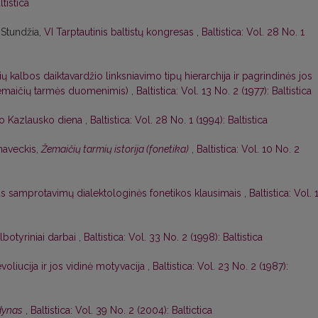
ltistica
 Stundžia,
VI Tarptautinis baltistų kongresas
,
Baltistica: Vol. 28 No. 1
ių kalbos daiktavardžio linksniavimo tipų hierarchija ir pagrindinės jos
 žemaičių tarmės duomenimis)
,
Baltistica: Vol. 13 No. 2 (1977): Baltistica
o Kazlausko diena
,
Baltistica: Vol. 28 No. 1 (1994): Baltistica
naveckis,
Žemaičių tarmių istorija (fonetika)
,
Baltistica: Vol. 10 No. 2
as samprotavimų dialektologinės fonetikos klausimais
,
Baltistica: Vol. 
albotyriniai darbai
,
Baltistica: Vol. 33 No. 2 (1998): Baltistica
voliucija ir jos vidinė motyvacija
,
Baltistica: Vol. 23 No. 2 (1987):
odynas
,
Baltistica: Vol. 39 No. 2 (2004): Baltictica