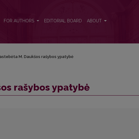
FOR AUTHORS
EDITORIAL BOARD
ABOUT
astebėta M. Daukšos rašybos ypatybė
os rašybos ypatybė