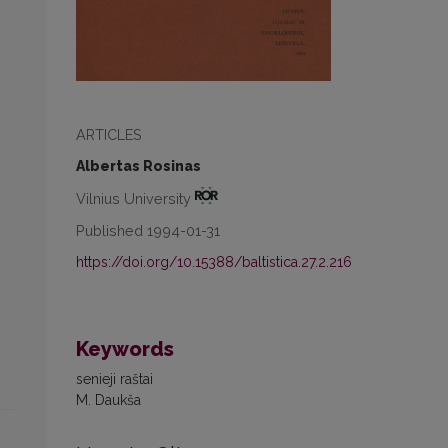
ARTICLES
Albertas Rosinas
Vilnius University
Published 1994-01-31
https://doi.org/10.15388/baltistica.27.2.216
Keywords
senieji raštai
M. Daukša