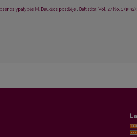
rtosenos ypatybės M. Daukšos postilėje
,
Baltistica: Vol. 27 No. 1 (1992):
La