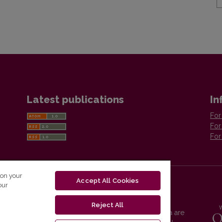
Latest publications
In
For
For
For
 on your
Accept All Cookies
our
Reject All
Vilnius University Press platform and metadata are