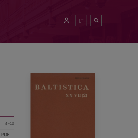
LT
4–12
PDF