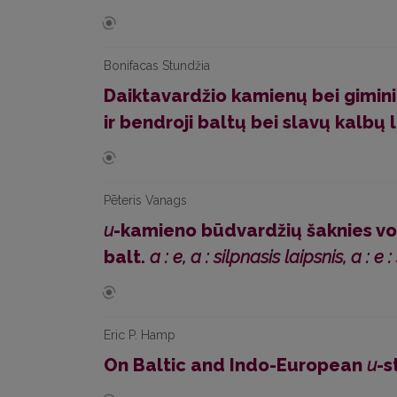
Bonifacas Stundžia
Daiktavardžio kamienų bei giminių
ir bendroji baltų bei slavų kalbų 
Pēteris Vanags
u
-kamieno būdvardžių šaknies vok
balt.
a : e, a : silpnasis laipsnis, a : e 
Eric P. Hamp
On Baltic and Indo-European
u
-s