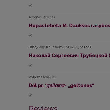
Albertas Rosinas
Nepastebėta M. Daukšos rašybos
Владимир Константинович Журавлев
Николай Сергеевич Трубецкой 
Vytautas Mažiulis
Dėl pr. *
geltaina-
„geltonas“
Reviews