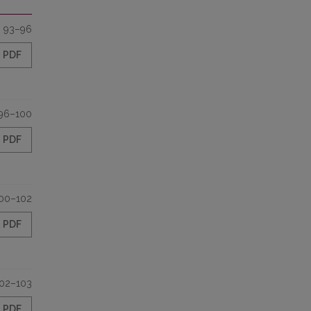
93–96
PDF
96–100
PDF
00–102
PDF
02–103
PDF