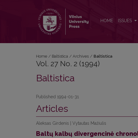
Vol. 27 No. 2 (1994): Baltistica
HOME
ISSUES
Home
/
Baltistica
/
Archives
/
Baltistica
Vol. 27 No. 2 (1994)
Baltistica
Published 1994-01-31
Articles
Aleksas Girdenis | Vytautas Mažiulis
Baltų kalbų divergencinė chrono