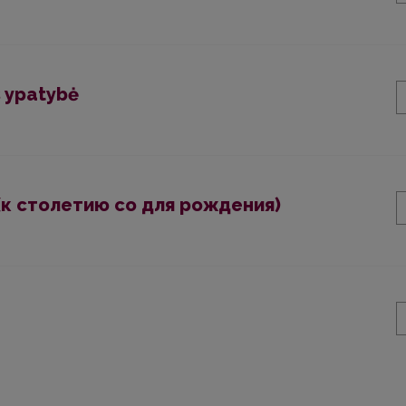
 ypatybė
(к столетию со для рождения)