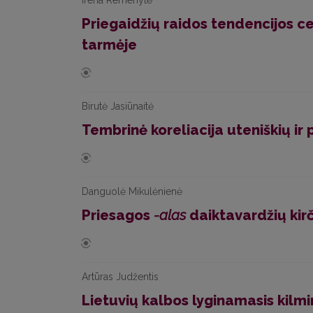
Irena Remenytė
Priegaidžių raidos tendencijos ce
tarmėje
Birutė Jasiūnaitė
Tembrinė koreliacija uteniškių ir 
Danguolė Mikulėnienė
Priesagos
-alas
daiktavardžių kir
Artūras Judžentis
Lietuvių kalbos lyginamasis kilmi