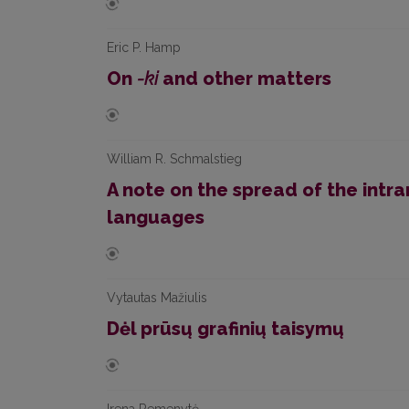
Eric P. Hamp
On
-ki
and other matters
William R. Schmalstieg
A note on the spread of the intran
languages
Vytautas Mažiulis
Dėl prūsų grafinių taisymų