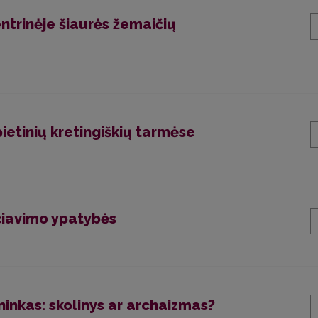
ntrinėje šiaurės žemaičių
pietinių kretingiškių tarmėse
čiavimo ypatybės
ninkas: skolinys ar archaizmas?