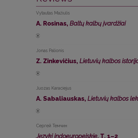
Vytautas Mažiulis
A. Rosinas,
Baltų kalbų įvardžiai
Jonas Palionis
Z. Zinkevičius,
Lietuvių kalbos istorij
Juozas Karaciejus
A. Sabaliauskas,
Lietuvių kalbos le
Сергей Темчин
Języki indoeuropejskie
. T. 1–2