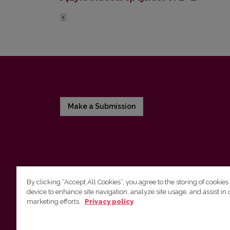
Make a Submission
By clicking “Accept All Cookies”, you agree to the storing of cookies
device to enhance site navigation, analyze site usage, and assist in 
Vilnius University Press
marketing efforts.
Privacy policy
Tel. +370 5 268 7184, E-mail:
info@leidykla.vu.lt
9 Saulėtekis av., LT10222 Vilnius