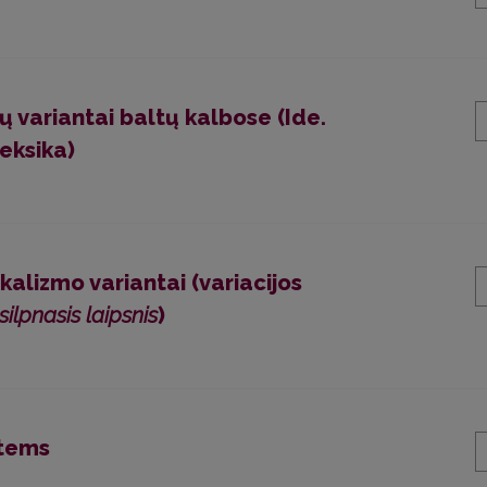
 variantai baltų kalbose (Ide.
leksika)
alizmo variantai (variacijos
: silpnasis laipsnis
)
tems