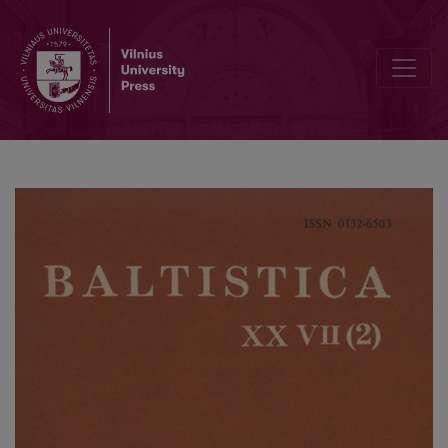
Dėl pr. *<i>geltaina-</i> „geltonas“