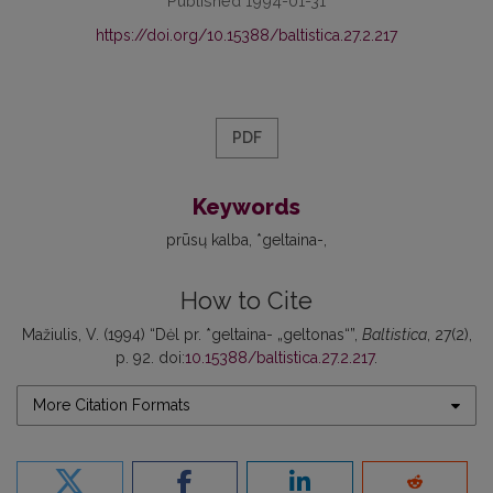
Published 1994-01-31
https://doi.org/10.15388/baltistica.27.2.217
PDF
Keywords
prūsų kalba
*geltaina-
How to Cite
Mažiulis, V. (1994) “Dėl pr. *geltaina- „geltonas“”,
Baltistica
, 27(2),
p. 92. doi:
10.15388/baltistica.27.2.217
.
More Citation Formats