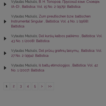
Vytautas Mažiulis,
В. Н. Топоров,
Прусский язык. Словарь
(А–D)
,
Baltistica: Vol. 15 No. 2 (1979): Baltistica
Vytautas Mažiulis,
Zum preußischen bzw. baltischen
Instrumental Singular
,
Baltistica: Vol. 4 No. 1 (1968):
Baltistica
Vytautas Mažiulis,
Dėl kuršių kalbos palikimo
,
Baltistica: Vol.
43 No. 1 (2008): Baltistica
Vytautas Mažiulis,
Dėl prūsų grafinių taisymų
,
Baltistica: Vol.
27 No. 2 (1994): Baltistica
Vytautas Mažiulis,
Iš baltų etimologijos
,
Baltistica: Vol. 42
No. 1 (2007): Baltistica
1
2
3
4
5
>
>>