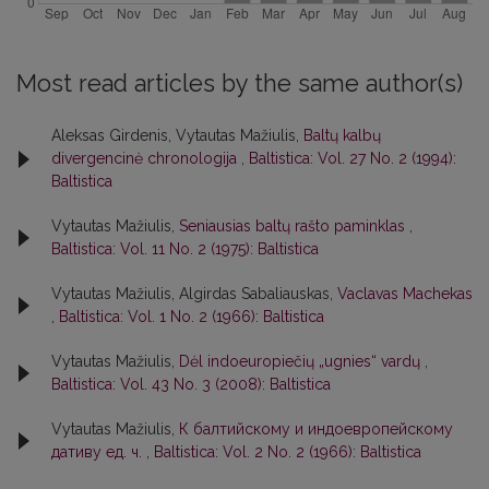
Most read articles by the same author(s)
Aleksas Girdenis, Vytautas Mažiulis,
Baltų kalbų
divergencinė chronologija
,
Baltistica: Vol. 27 No. 2 (1994):
Baltistica
Vytautas Mažiulis,
Seniausias baltų rašto paminklas
,
Baltistica: Vol. 11 No. 2 (1975): Baltistica
Vytautas Mažiulis, Algirdas Sabaliauskas,
Vaclavas Machekas
,
Baltistica: Vol. 1 No. 2 (1966): Baltistica
Vytautas Mažiulis,
Dėl indoeuropiečių „ugnies“ vardų
,
Baltistica: Vol. 43 No. 3 (2008): Baltistica
Vytautas Mažiulis,
К балтийскому и индоевропейскому
дативу ед. ч.
,
Baltistica: Vol. 2 No. 2 (1966): Baltistica