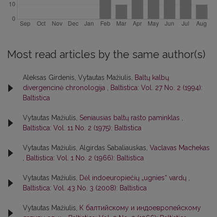
Most read articles by the same author(s)
Aleksas Girdenis, Vytautas Mažiulis,
Baltų kalbų
divergencinė chronologija
,
Baltistica: Vol. 27 No. 2 (1994):
Baltistica
Vytautas Mažiulis,
Seniausias baltų rašto paminklas
,
Baltistica: Vol. 11 No. 2 (1975): Baltistica
Vytautas Mažiulis, Algirdas Sabaliauskas,
Vaclavas Machekas
,
Baltistica: Vol. 1 No. 2 (1966): Baltistica
Vytautas Mažiulis,
Dėl indoeuropiečių „ugnies“ vardų
,
Baltistica: Vol. 43 No. 3 (2008): Baltistica
Vytautas Mažiulis,
К балтийскому и индоевропейскому