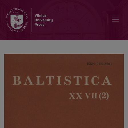
A. Rosinas, <i>Baltų kalbų įvardžiai</i>