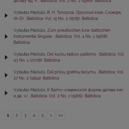
дативу ед. ч.
,
Baltistica: Vol. 2 No. 2 (1966): Baltistica
Vytautas Mažiulis,
В. Н. Топоров,
Прусский язык. Словарь
(А–D)
,
Baltistica: Vol. 15 No. 2 (1979): Baltistica
Vytautas Mažiulis,
Zum preußischen bzw. baltischen
Instrumental Singular
,
Baltistica: Vol. 4 No. 1 (1968):
Baltistica
Vytautas Mažiulis,
Dėl kuršių kalbos palikimo
,
Baltistica: Vol.
43 No. 1 (2008): Baltistica
Vytautas Mažiulis,
Dėl prūsų grafinių taisymų
,
Baltistica: Vol.
27 No. 2 (1994): Baltistica
Vytautas Mažiulis,
К балто-славянской форме датива (мн.
и дв. ч.)
,
Baltistica: Vol. 2 No. 1 (1966): Baltistica
1
2
3
4
5
>
>>