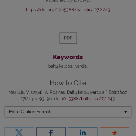
Published 1994-01-31
https://doi.org/10.15388/baltistica.27.2.243
PDF
Keywords
baltų kalbos
įvardis
How to Cite
Mažiulis, V. (1994) “A. Rosinas, Baltų kalbų įvardžiai”,
Baltistica
,
27(2), pp. 93–96. doi:
10.15388/baltistica.27.2.243
.
More Citation Formats