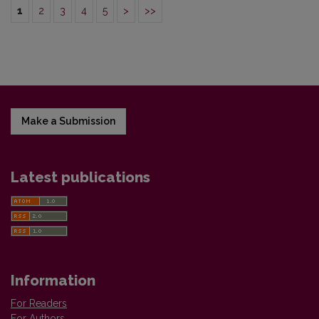
1
2
3
4
5
>
>>
Make a Submission
Latest publications
Information
For Readers
For Authors