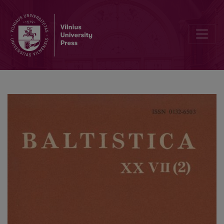
Z. Zinkevičius, <i>Lietuvių kalbos istorija</i> IV