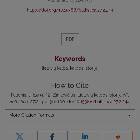
Published 1994-01-31
https://doi.org/10.15388/baltistica.27.2.244
PDF
Keywords
lietuvių kalba
kalbos istorija
How to Cite
Palionis, J. (1994) “Z. Zinkevičius, Lietuvių kalbos istorija IV”,
Baltistica
, 27(2), pp. 96–100. doi:
10.15388/baltistica.27.2.244
.
More Citation Formats