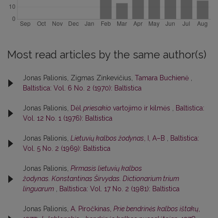
Most read articles by the same author(s)
Jonas Palionis, Zigmas Zinkevičius,
Tamara Buchienė
,
Baltistica: Vol. 6 No. 2 (1970): Baltistica
Jonas Palionis,
Dėl
priesakio
vartojimo ir kilmės
,
Baltistica:
Vol. 12 No. 1 (1976): Baltistica
Jonas Palionis,
Lietuvių kalbos žodynas
, I, A–B
,
Baltistica:
Vol. 5 No. 2 (1969): Baltistica
Jonas Palionis,
Pirmasis lietuvių kalbos
žodynas. Konstantinas Širvydas. Dictionarium trium
linguarum
,
Baltistica: Vol. 17 No. 2 (1981): Baltistica
Jonas Palionis,
A. Piročkinas,
Prie bendrinės kalbos ištakų
,