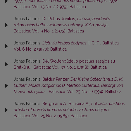
1977;
J. Jablonskis - bendrinės kalbos puoselėtojas
, 1978
,
Baltistica: Vol. 15 No. 2 (1979): Baltistica
Jonas Palionis,
Dr. Petras Jonikas,
Lietuvių bendrinės
rašomosios kalbos kūrimasis antrojoje XIX a. pusėje
,
Baltistica: Vol. 9 No. 1 (1973): Baltistica
Jonas Palionis,
Lietuvių kalbos žodynas
II, C–F
,
Baltistica:
Vol. 6 No. 2 (1970): Baltistica
Jonas Palionis,
Dėl Wolfenbüttelio postilės sąsajos su
Bretkūnu
,
Baltistica: Vol. 33 No. 1 (1998): Baltistica
Jonas Palionis,
Baldur Panzer,
Der Kleine Catechismus D. M.
Lutheri. Máźas Katgismas D. Mertino Lutteraus, Besorgt von
D. Heinrich Lysius
,
Baltistica: Vol. 29 No. 1 (1994): Baltistica
Jonas Palionis,
Bergmane A., Blinkena A.,
Latviešu rakstības
attīstība. Latviešu literārās valodas vēstures pētījumi
,
Baltistica: Vol. 25 No. 2 (1989): Baltistica