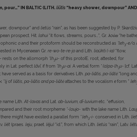
m, pour…” IN BALTIC (LITH.
liūtìs
“heavy shower, downpour” AN
ower, downpour” and
lietùs
“rain”, as has been suggested by P. Skardži
pean prospect. Hit.
lahui
“it flows, streams, pours…”, Gr.
λoύει
“he bathe
apophonic
o
and their protoform should be reconstructed as
*leh
-e/o,
3
ttested in Mycenaean Gr.
re-wo-te-re-jo
and Lith.
liaũkti (-ia)
“flow,
i-
rests on the allomorph
*lh
u-
of this protoIE. root, attested, for
3
ly in Lat. perfect
lāvī,
if from
*lh
u-ai.
A verbal form
* (a)pa-lh
u-
[cf. Lat
3
3
 have served as a basis for derivatives Lith.
pa-liū́tis, pa-liū́tė
“long an
'< *
li
of
liū́tis, pa-liū́tis and pa-liū́tė
attaches to the vocalism
e
form *
leh
ke name Lith.
At-lavas
and Lat.
ab-luvium, dī-luvium
etc. “effusion,
compared and their root morpheme
*-loui
̯o
- with the lake name Lith.
Lau
)
there might have existed a parallel form
* leh
-i-
conserved in Lith.
líet
3
tv.
liêt
(praes.
leju,
praet.
lêju)
“id.”, from which Lith.
lietús
“rain”, Latv.
liê