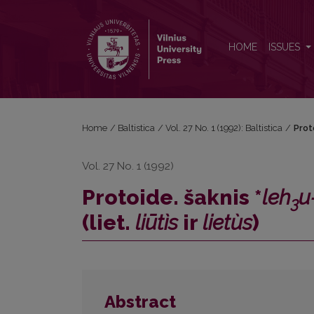
Protoide. šaknis *<i>leh<sub>3</sub>u-</i> „lietis, tek
HOME
ISSUES
Home
/
Baltistica
/
Vol. 27 No. 1 (1992): Baltistica
/
Prot
Vol. 27 No. 1 (1992)
Protoide. šaknis *
leh
u
3
(liet.
liūtìs
ir
lietùs
)
Abstract