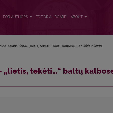
ėti…“ baltų kalbose (liet. <i>liūtìs</i> ir <i>lietùs</i>)
FOR AUTHORS
EDITORIAL BOARD
ABOUT
oide. šaknis *
leh
u-
„lietis, tekėti…“ baltų kalbose (liet.
liūtìs
ir
lietùs
)
3
-
„lietis, tekėti…“ baltų kalbos