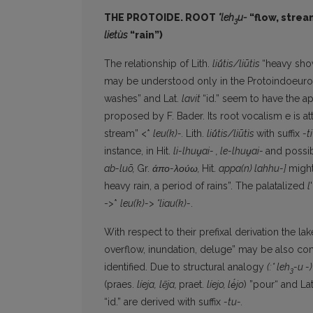
THE PROTOIDE. ROOT
*leh
u-
“flow, strea
3
lietùs
“rain”)
The relationship of Lith.
liū́tis/liūtìs
“heavy sh
may be understood only in the Protoindoeuro
washes” and Lat.
lavit
“id.” seem to have the 
proposed by F. Bader. Its root vocalism e is a
stream” <*
leu(k)-.
Lith.
liū́tis/liūtìs
with suffix
-t
instance, in Hit.
li-lhuu
̯ai-
, le-lhuu
̯ai-
and possib
ab-luō,
Gr.
άπο-λούω,
Hit.
appa(n) lahhu-]
might
heavy rain, a period of rains”. The palatalized
l
->*
leu(k)-> *liau(k)-
.
With respect to their prefixal derivation the la
overflow, inundation, deluge” may be also 
identified. Due to structural analogy
(:* leh
-u -
3
(praes.
líeja,
lẽja,
praet.
líejo, lė́jo
) ”pour“ and La
“id.” are derived with suffix
-tu-.