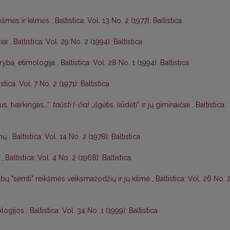
kšmės ir kilmės
,
Baltistica: Vol. 13 No. 2 (1977): Baltistica
čiai
,
Baltistica: Vol. 29 No. 2 (1994): Baltistica
aryba, etimologija
,
Baltistica: Vol. 28 No. 1 (1994): Baltistica
istica: Vol. 7 No. 2 (1971): Baltistica
us, tvarkingas…“,
taũsti (-čia)
„ilgėtis, liūdėti“ ir jų giminaičiai
,
Baltistica:
imų
,
Baltistica: Vol. 14 No. 2 (1978): Baltistica
,
Baltistica: Vol. 4 No. 2 (1968): Baltistica
albų "semti" reikšmės veiksmažodžių ir jų kilmė
,
Baltistica: Vol. 26 No. 
ologijos
,
Baltistica: Vol. 34 No. 1 (1999): Baltistica