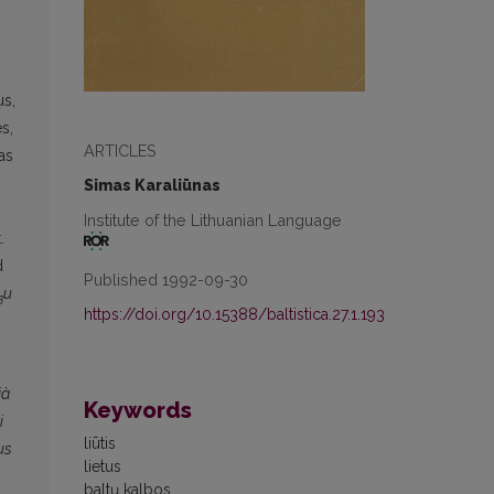
D
us,
s,
ARTICLES
as
Simas Karaliūnas
Institute of the Lithuanian Language
.
d
Published 1992-09-30
u
3
https://doi.org/10.15388/baltistica.27.1.193
jà
Keywords
i
liūtis
tus
lietus
baltų kalbos