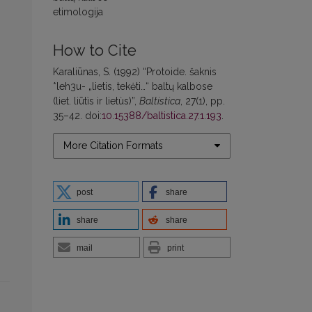
etimologija
How to Cite
Karaliūnas, S. (1992) “Protoide. šaknis
*leh3u- „lietis, tekėti…“ baltų kalbose
(liet. liūtìs ir lietùs)”,
Baltistica
, 27(1), pp.
35–42. doi:
10.15388/baltistica.27.1.193
.
More Citation Formats
post
share
share
share
mail
print