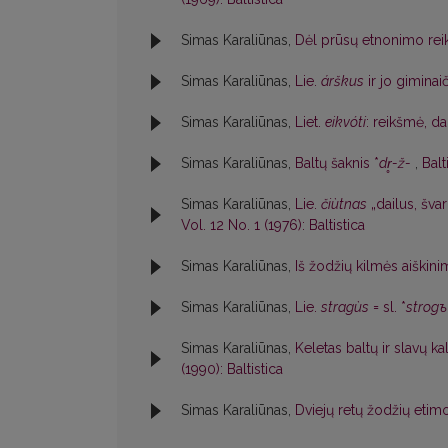
Simas Karaliūnas,
Dėl prūsų etnonimo rei
Simas Karaliūnas,
Lie.
árškus
ir jo giminai
Simas Karaliūnas,
Liet.
eikvóti
: reikšmė, d
Simas Karaliūnas,
Baltų šaknis *
dr̥-ž-
,
Balt
Simas Karaliūnas,
Lie.
čiùtnas
„dailus, švar
Vol. 12 No. 1 (1976): Baltistica
Simas Karaliūnas,
Iš žodžių kilmės aiškin
Simas Karaliūnas,
Lie.
stragùs
= sl. *
strogъ
Simas Karaliūnas,
Keletas baltų ir slavų k
(1990): Baltistica
Simas Karaliūnas,
Dviejų retų žodžių etim