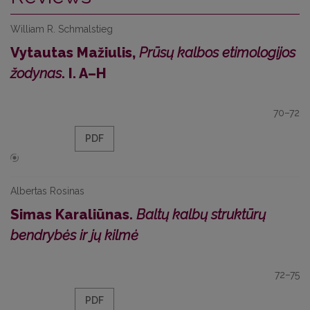
William R. Schmalstieg
Vytautas Mažiulis,
Prūsų kalbos etimologijos
žodynas
. I. A–H
70–72
PDF
Albertas Rosinas
Simas Karaliūnas.
Baltų kalbų struktūrų
bendrybės ir jų kilmė
72–75
PDF