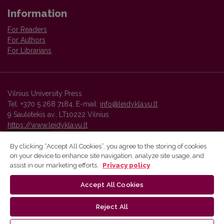
Information
For Readers
For Authors
For Librarians
Vilnius University Press
Tel. +370 5 268 7184, E-mail:
info@leidykla.vu.lt
9 Saulėtekis av., LT10222 Vilnius
https://www.leidykla.vu.lt
By clicking “Accept All Cookies”, you agree to the storing of cookies
on your device to enhance site navigation, analyze site usage, and
Vilnius University Press platform and metadata are distributed by
assist in our marketing efforts.
Privacy policy
Creative Commons International License
.
Accept All Cookies
Reject All