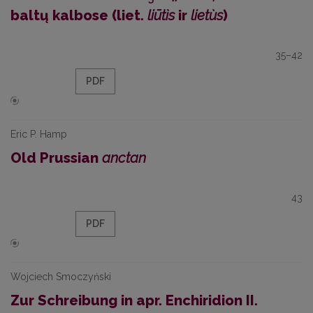
baltų kalbose (liet.
liūtìs
ir
lietùs
)
35–42
PDF
Eric P. Hamp
Old Prussian
anctan
43
PDF
Wojciech Smoczyński
Zur Schreibung in apr. Enchiridion II.