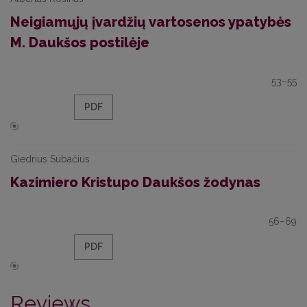
Neigiamųjų įvardžių vartosenos ypatybės
M. Daukšos postilėje
53–55
PDF
Giedrius Subačius
Kazimiero Kristupo Daukšos žodynas
56–69
PDF
Reviews