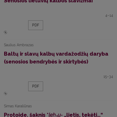
Senosios lietuvių kalbos slavizmai
4–14
PDF
Saulius Ambrazas
Baltų ir slavų kalbų vardažodžių daryba
(senosios bendrybės ir skirtybės)
15–34
PDF
Simas Karaliūnas
Protoide. šaknis *
leh
u-
„lietis, tekėti…“
3