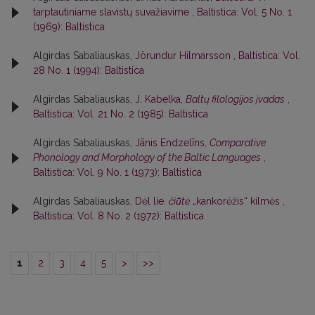
tarptautiniame slavistų suvažiavime
,
Baltistica: Vol. 5 No. 1
(1969): Baltistica
Algirdas Sabaliauskas,
Jörundur Hilmarsson
,
Baltistica: Vol.
28 No. 1 (1994): Baltistica
Algirdas Sabaliauskas,
J. Kabelka,
Baltų filologijos įvadas
,
Baltistica: Vol. 21 No. 2 (1985): Baltistica
Algirdas Sabaliauskas,
Jānis Endzelīns,
Comparative
Phonology and Morphology of the Baltic Languages
,
Baltistica: Vol. 9 No. 1 (1973): Baltistica
Algirdas Sabaliauskas,
Dėl lie.
čiū̃tė
„kankorėžis“ kilmės
,
Baltistica: Vol. 8 No. 2 (1972): Baltistica
1
2
3
4
5
>
>>