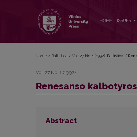
Renesanso kalbotyros konferencija
HOME
ISSUES
Home
/
Baltistica
/
Vol. 27 No. 1 (1992): Baltistica
/
Rene
Vol. 27 No. 1 (1992)
Renesanso kalbotyros
Abstract
–