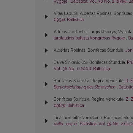
Rygoje
,
Baltistica: Vol. 30 No. 2 (1995): Ba
Vitas Labutis, Albertas Rosinas, Bonifacas
(1994): Baltistica
Artūras Judžentis, Jurgis Pakerys, Vytautas
tarptautinis baltistų kongresas Rygoje
,
Ba
Albertas Rosinas, Bonifacas Stundžia,
Jon
Daiva Sinkevičiūtė, Bonifacas Stundžia,
Pr
Vol. 36 No. 1 (2001): Baltistica
Bonifacas Stundžia, Regina Venckutė,
R. 
Berücksichtigung des Slawischen
,
Baltisti
Bonifacas Stundžia, Regina Venckutė,
Z. 
(1983): Baltistica
Lina Inčiuraitė-Noreikienė, Bonifacas Stun
suffix
-acij-a
,
Baltistica: Vol. 59 No. 2 (2024