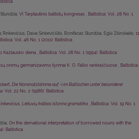
ltistica
 Stundžia,
VI Tarptautinis baltistų kongresas
,
Baltistica: Vol. 28 No. 1
 Rinkevičius, Daiva Sinkevičiūtė, Bonifacas Stundžia, Eglė Žilinskaitė,
1
ltistica: Vol. 46 No. 1 (2011): Baltistica
o Kazlausko diena
,
Baltistica: Vol. 28 No. 1 (1994): Baltistica
ūsų onimų germanizavimo tyrimai K. O. Falko rankraščiuose
,
Baltistica:
Eckert,
Die Nominalstämme auf
-i
im Baltischen unter besonderer
ca: Vol. 22 No. 2 (1986): Baltistica
Zinkevičius,
Lietuvių kalbos istorinė gramatika
,
Baltistica: Vol. 19 No. 1
džia,
On the derivational interpretation of borrowed nouns with the
): Baltistica