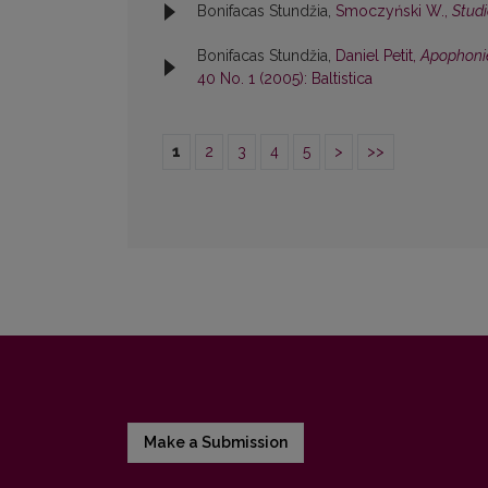
Bonifacas Stundžia,
Smoczyński W.,
Studi
Bonifacas Stundžia,
Daniel Petit,
Apophonie
40 No. 1 (2005): Baltistica
1
2
3
4
5
>
>>
Make a Submission