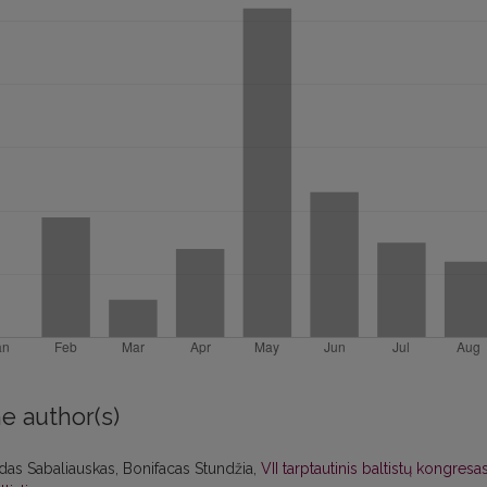
e author(s)
das Sabaliauskas, Bonifacas Stundžia,
VII tarptautinis baltistų kongresa