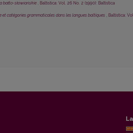
a bałto-słowiańskie
,
Baltistica: Vol. 26 No. 2 (1990): Baltistica
 et catégories grammaticales dans les langues baltiques
,
Baltistica: Vol
La