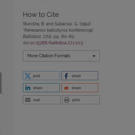
How to Cite
Stundžia, B. and Subačius, G. (1992)
“Renesanso kalbotyros konferencija”,
Baltistica
, 27(1), pp. 80–82.
doi:
10.15388/baltistica.27.1.203
.
More Citation Formats
post
share
share
share
mail
print
s