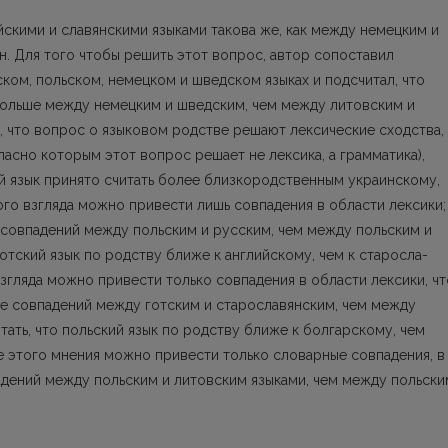
йскими и славянскими языками такова же, как между немецким и
н. Для того чтобы решить этот вопрос, автор сопоставил
ком, польском, немецком и шведском языках и подсчитал, что
больше между немецким и шведским, чем между литовским и
, что вопрос о языковом родстве решают лексические сходства,
асно которым этот вопрос решает не лексика, а грамматика),
ий язык принято считать более близкородственным украинскому,
го взгляда можно привести лишь совпадения в области лексики;
совпадений между польским и русским, чем между польским и
готский язык по родству ближе к английскому, чем к старосла­
згляда можно привести только совпадения в области лексики, чт
ше совпадений между готским и старославянским, чем между
тать, что поль­ский язык по родству ближе к болгарскому, чем
е этого мнения можно привести только словарные совпадения, в
дений между польским и литовским языками, чем между польски