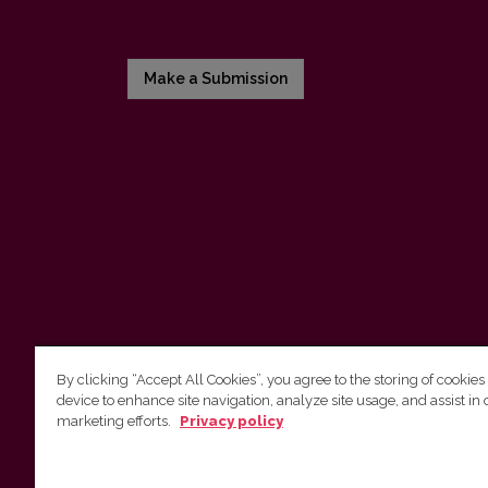
Make a Submission
By clicking “Accept All Cookies”, you agree to the storing of cookies
device to enhance site navigation, analyze site usage, and assist in 
Vilnius University Press
marketing efforts.
Privacy policy
Tel. +370 5 268 7184, E-mail:
info@leidykla.vu.lt
9 Saulėtekis av., LT10222 Vilnius