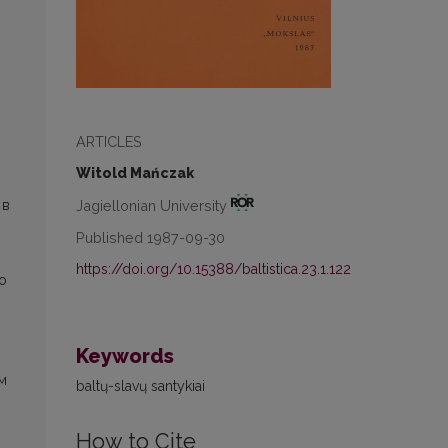
ARTICLES
Witold Mańczak
Jagiellonian University
 в
Published 1987-09-30
https://doi.org/10.15388/baltistica.23.1.122
о
Keywords
м
baltų-slavų santykiai
How to Cite