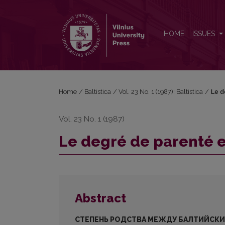
Le degré de parenté entre le baltique et le slave
HOME
ISSUES
Home
/
Baltistica
/
Vol. 23 No. 1 (1987): Baltistica
/
Le d
Vol. 23 No. 1 (1987)
Le degré de parenté en
Abstract
СТЕПЕНЬ РОДСТВА МЕЖДУ БАЛТИЙСКИ