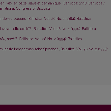
 en *
-m-
en balte, slave et germanique
,
Baltistica: 1998: Baltistica /
rnational Congress of Balticists
es indo-européens
,
Baltistica: Vol. 20 No. 1 (1984): Baltistica
ave a-t-elle existé?
,
Baltistica: Vol. 26 No. 1 (1990): Baltistica
rāti
,
duckti
,
Baltistica: Vol. 28 No. 2 (1994): Baltistica
rtümlichste indogermanische Sprache?
,
Baltistica: Vol. 30 No. 2 (1995):