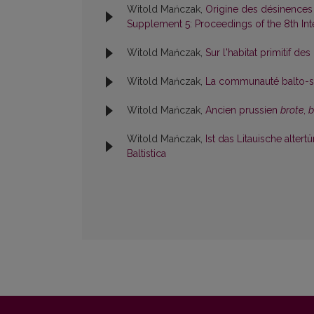
Witold Mańczak,
Origine des désinences
Supplement 5: Proceedings of the 8th Inte
Witold Mańczak,
Sur l'habitat primitif d
Witold Mańczak,
La communauté balto-sl
Witold Mańczak,
Ancien prussien
brote
,
b
Witold Mańczak,
Ist das Litauische alte
Baltistica