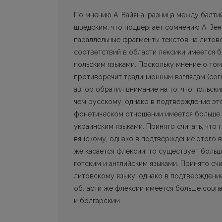
По мнению А. Вайяна, разница между балти
шведским, что подвергает сомнению А. Зен
параллельные фрагменты текстов на литовс
соответствий в области лексики имеется 
польским языками. Поскольку мнение о том
противоречит традиционным взглядам (согл
автор обратил внимание на то, что польск
чем русскому, однако в подтверждение это
фонетическом отношении имеется больше 
украинским языками. Принято считать, что 
вянскому, однако в подтверждение этого в
же касается флексии, то существует боль
готским и английским языками. Принято счи
литовскому языку, однако в подтверж­дени
области же флексии имеется больше совпа
и болгарским.