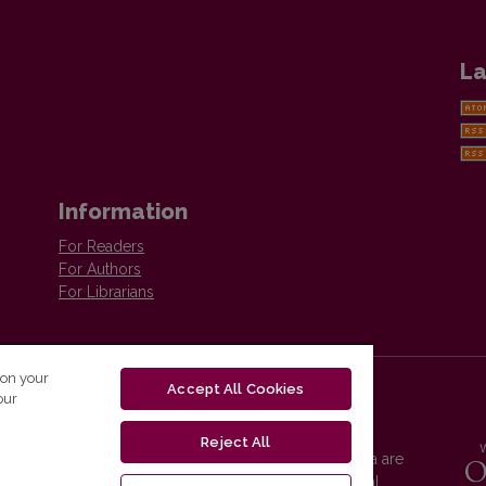
La
Information
For Readers
For Authors
For Librarians
 on your
Accept All Cookies
our
Reject All
Vilnius University Press platform and metadata are
distributed by
Creative Commons International