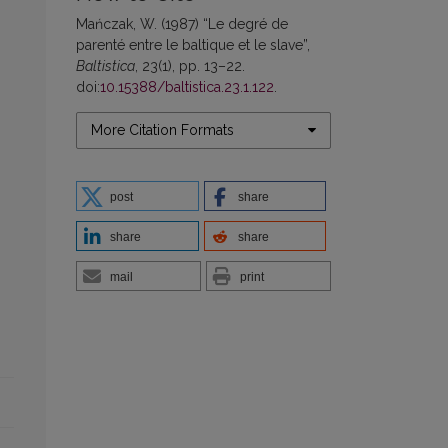
Mańczak, W. (1987) “Le degré de
parenté entre le baltique et le slave”,
Baltistica
, 23(1), pp. 13–22.
doi:
10.15388/baltistica.23.1.122
.
More Citation Formats
post
share
share
share
mail
print