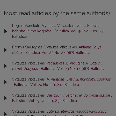
Most read articles by the same author(s)
Regina Venckutė, Vytautas Vitkauskas,
Jonas Kabelka –
baltistas ir leksikografas
,
Baltistica: Vol. 40 No. 1 (2005):
Baltistica
Bronys Savukynas, Vytautas Vitkauskas,
Antanas Salys,
Raštai
,
Baltistica: Vol. 23 No. 2 (1987): Baltistica
Vytautas Vitkauskas,
Petrauskas J., Vidugiris A.,
Lazūnų
tarmės žodynas
,
Baltistica: Vol. 23 No. 1 (1987): Baltistica
Vytautas Vitkauskas,
A. Vanagas,
Lietuvių hidronimų žodynas
,
Baltistica: Vol. 20 No. 1 (1984): Baltistica
Vytautas Vitkauskas,
Dar dėl
i
,
u
vertimo
ie
,
uo
dvigarsiuose
,
Baltistica: Vol. 19 No. 2 (1983): Baltistica
Vytautas Vitkauskas,
Latviešu literārās valodas vārdnīca
, 1.