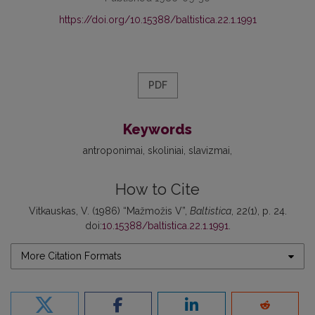
https://doi.org/10.15388/baltistica.22.1.1991
PDF
Keywords
antroponimai
skoliniai
slavizmai
How to Cite
Vitkauskas, V. (1986) “Mažmožis V”,
Baltistica
, 22(1), p. 24.
doi:
10.15388/baltistica.22.1.1991
.
More Citation Formats