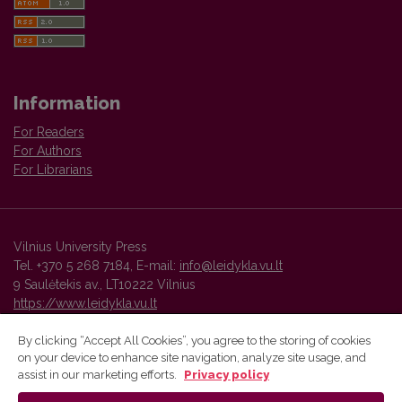
Information
For Readers
For Authors
For Librarians
Vilnius University Press
Tel. +370 5 268 7184, E-mail:
info@leidykla.vu.lt
9 Saulėtekis av., LT10222 Vilnius
https://www.leidykla.vu.lt
By clicking “Accept All Cookies”, you agree to the storing of cookies
on your device to enhance site navigation, analyze site usage, and
Vilnius University Press platform and metadata are distributed by
assist in our marketing efforts.
Privacy policy
Creative Commons International License
.