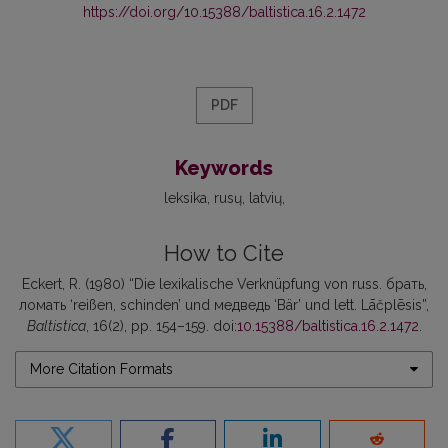
https://doi.org/10.15388/baltistica.16.2.1472
PDF
Keywords
leksika
rusų
latvių
How to Cite
Eckert, R. (1980) “Die lexikalische Verknüpfung von russ. брать,
ломать ‘reißen, schinden’ und медведь ‘Bär’ und lett. Lāčplēsis”,
Baltistica
, 16(2), pp. 154–159. doi:
10.15388/baltistica.16.2.1472
.
More Citation Formats