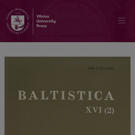
Die lexikalische Verknüpfung von russ. брать, ломать ‘reißen, schin