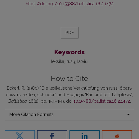
https://doi.org/10.15388/baltistica.16.2.1472
PDF
Keywords
leksika
rusų
latvių
How to Cite
Eckert, R. (1980) “Die lexikalische Verknüpfung von russ. брать,
ломать ‘reißen, schinden’ und медведь ‘Bär’ und lett. Lāčplēsis”,
Baltistica
, 16(2), pp. 154–159. doi:
10.15388/baltistica.16.2.1472
.
More Citation Formats