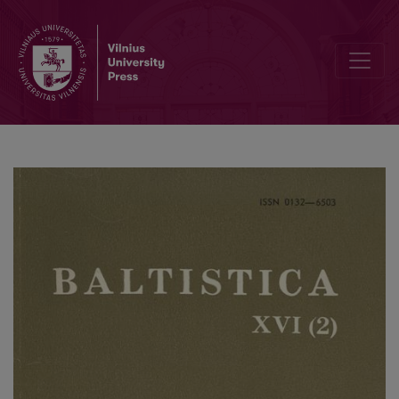
Die lexikalische Verknüpfung von russ. брать, ломать ‘reißen, schin