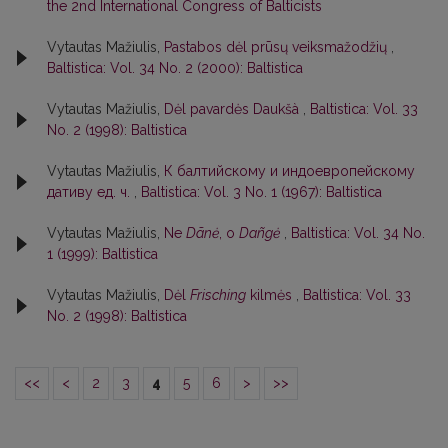
the 2nd International Congress of Balticists
Vytautas Mažiulis,
Pastabos dėl prūsų veiksmažodžių
,
Baltistica: Vol. 34 No. 2 (2000): Baltistica
Vytautas Mažiulis,
Dėl pavardės Daukšà
,
Baltistica: Vol. 33
No. 2 (1998): Baltistica
Vytautas Mažiulis,
К балтийскому и индоевропейскому
дативу ед. ч.
,
Baltistica: Vol. 3 No. 1 (1967): Baltistica
Vytautas Mažiulis,
Ne
Dãnė
, o
Dañgė
,
Baltistica: Vol. 34 No.
1 (1999): Baltistica
Vytautas Mažiulis,
Dėl
Frisching
kilmės
,
Baltistica: Vol. 33
No. 2 (1998): Baltistica
<<
<
2
3
4
5
6
>
>>