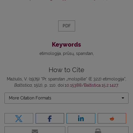
PDF
Keywords
etimologija
prūsų
spanstan
How to Cite
Mažiulis, V. (1979) “Pr. spanstan „molspille“ (E 322) etimologija”,
Baltistica
, 15(2), p. 110. doi:
10.15388/Baltistica.15.2.1427
.
More Citation Formats