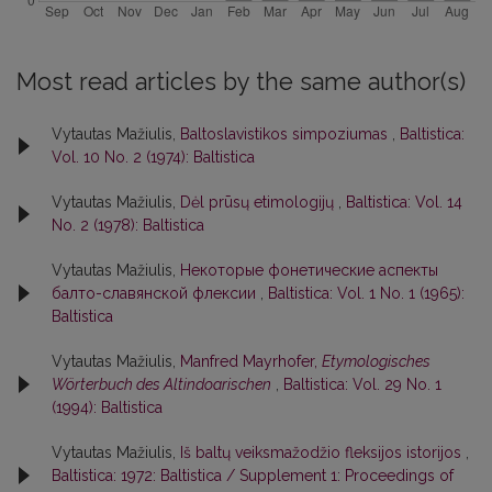
Most read articles by the same author(s)
Vytautas Mažiulis,
Baltoslavistikos simpoziumas
,
Baltistica:
Vol. 10 No. 2 (1974): Baltistica
Vytautas Mažiulis,
Dėl prūsų etimologijų
,
Baltistica: Vol. 14
No. 2 (1978): Baltistica
Vytautas Mažiulis,
Некоторые фонетические аспекты
балто-славянской флексии
,
Baltistica: Vol. 1 No. 1 (1965):
Baltistica
Vytautas Mažiulis,
Manfred Mayrhofer,
Etymologisches
Wörterbuch des Altindoarischen
,
Baltistica: Vol. 29 No. 1
(1994): Baltistica
Vytautas Mažiulis,
Iš baltų veiksmažodžio fleksijos istorijos
,
Baltistica: 1972: Baltistica / Supplement 1: Proceedings of