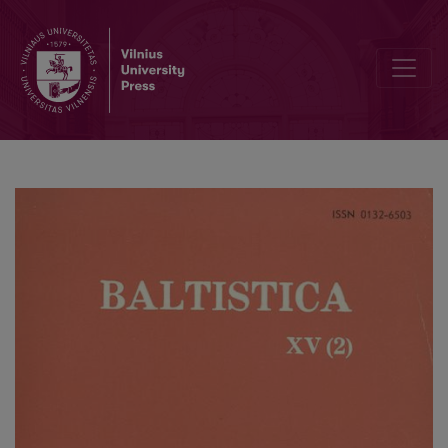
Pr. <i>spanstan</i> „molspille“ (E 322) etimologija