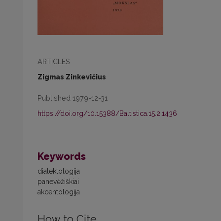
ARTICLES
Zigmas Zinkevičius
Published 1979-12-31
https://doi.org/10.15388/Baltistica.15.2.1436
Keywords
dialektologija
panevėžiškiai
akcentologija
How to Cite