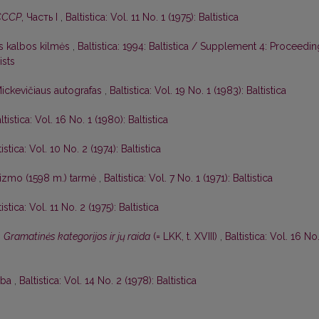
СССР
, Часть I
,
Baltistica: Vol. 11 No. 1 (1975): Baltistica
ės kalbos kilmės
,
Baltistica: 1994: Baltistica / Supplement 4: Proceedi
ists
ickevičiaus autografas
,
Baltistica: Vol. 19 No. 1 (1983): Baltistica
ltistica: Vol. 16 No. 1 (1980): Baltistica
tistica: Vol. 10 No. 2 (1974): Baltistica
kizmo (1598 m.) tarmė
,
Baltistica: Vol. 7 No. 1 (1971): Baltistica
tistica: Vol. 11 No. 2 (1975): Baltistica
,
Gramatinės kategorijos ir jų raida
(= LKK, t. XVIII)
,
Baltistica: Vol. 16 No
lba
,
Baltistica: Vol. 14 No. 2 (1978): Baltistica