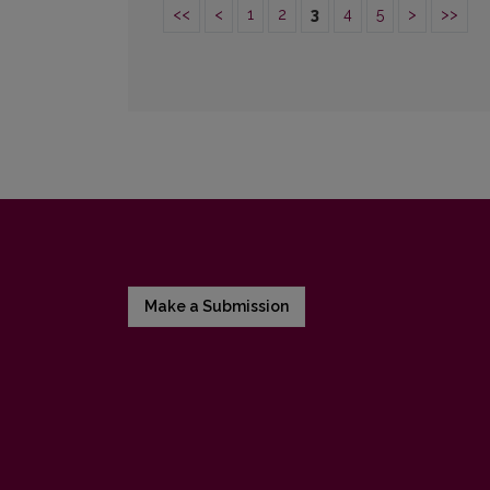
<<
<
1
2
3
4
5
>
>>
Make a Submission