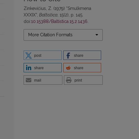
Zinkevičius, Z. (1979) “Smulkmena
XXXIX”,
Baltistica
, 15(2), p. 145.
doi:
10.15388/Baltistica.15.2.1436
.
More Citation Formats
post
share
share
share
mail
print