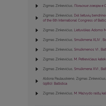
Zigmas Zinkevičius,
Польские говоры в 
Zigmas Zinkevičius,
Dėl lietuvių bendrin
of the 6th International Congress of Baltic
Zigmas Zinkevičius,
Lietuviškas Adomo M
Zigmas Zinkevičius,
Smulkmena XLIV
,
Ba
Zigmas Zinkevičius,
Smulkmenos VI
,
Bal
Zigmas Zinkevičius,
M. Petkevičiaus kate
Zigmas Zinkevičius,
Smulkmena XVI
,
Bal
Aldona Paulauskienė, Zigmas Zinkevičius
(1980): Baltistica
Zigmas Zinkevičius,
M. Mažvydo raštų ka