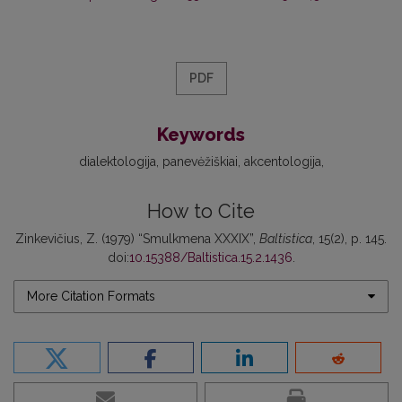
PDF
Keywords
dialektologija
panevėžiškiai
akcentologija
How to Cite
Zinkevičius, Z. (1979) “Smulkmena XXXIX”,
Baltistica
, 15(2), p. 145.
doi:
10.15388/Baltistica.15.2.1436
.
More Citation Formats