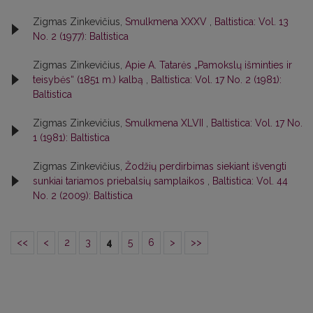
Zigmas Zinkevičius,
Smulkmena XXXV
,
Baltistica: Vol. 13
No. 2 (1977): Baltistica
Zigmas Zinkevičius,
Apie A. Tatarės „Pamokslų išminties ir
teisybės“ (1851 m.) kalbą
,
Baltistica: Vol. 17 No. 2 (1981):
Baltistica
Zigmas Zinkevičius,
Smulkmena XLVII
,
Baltistica: Vol. 17 No.
1 (1981): Baltistica
Zigmas Zinkevičius,
Žodžių perdirbimas siekiant išvengti
sunkiai tariamos priebalsių samplaikos
,
Baltistica: Vol. 44
No. 2 (2009): Baltistica
<<
<
2
3
4
5
6
>
>>