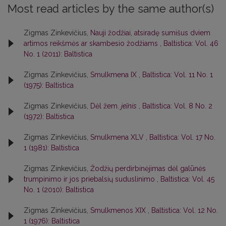
Most read articles by the same author(s)
Zigmas Zinkevičius,
Nauji žodžiai, atsiradę sumišus dviem
artimos reikšmės ar skambesio žodžiams
,
Baltistica: Vol. 46
No. 1 (2011): Baltistica
Zigmas Zinkevičius,
Smulkmena IX
,
Baltistica: Vol. 11 No. 1
(1975): Baltistica
Zigmas Zinkevičius,
Dėl žem.
jeĩnis
,
Baltistica: Vol. 8 No. 2
(1972): Baltistica
Zigmas Zinkevičius,
Smulkmena XLV
,
Baltistica: Vol. 17 No.
1 (1981): Baltistica
Zigmas Zinkevičius,
Žodžių perdirbinėjimas dėl galūnės
trumpinimo ir jos priebalsių suduslinimo
,
Baltistica: Vol. 45
No. 1 (2010): Baltistica
Zigmas Zinkevičius,
Smulkmenos XIX
,
Baltistica: Vol. 12 No.
1 (1976): Baltistica