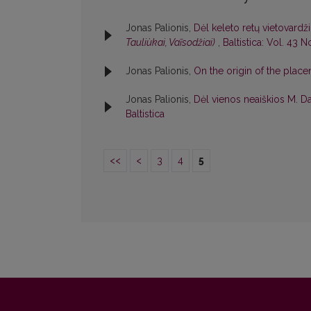
Jonas Palionis,
Dėl keleto retų vietovardži
Tauliùkai, Vaĩsodžiai)
,
Baltistica: Vol. 43 N
Jonas Palionis,
On the origin of the pla
Jonas Palionis,
Dėl vienos neaiškios M. D
Baltistica
<<
<
3
4
5