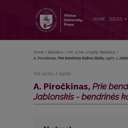
A. Piročkinas, <i>Prie bendrinės kalbos ištakų</i>, 
HOME
ISSUES
Home
/
Baltistica
/
Vol. 15 No. 2 (1979): Baltistica
/
A. Piročkinas,
Prie bendrinės kalbos ištakų
, 1977;
J. Jabl
Vol. 15 No. 2 (1979)
A. Piročkinas,
Prie bend
Jablonskis - bendrinės k