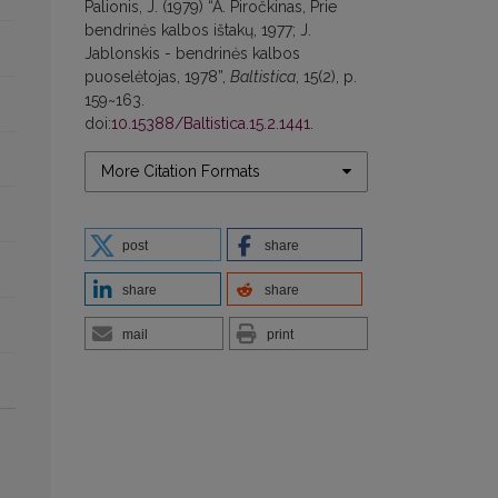
Palionis, J. (1979) “A. Piročkinas, Prie
bendrinės kalbos ištakų, 1977; J.
Jablonskis - bendrinės kalbos
puoselėtojas, 1978”,
Baltistica
, 15(2), p.
159~163.
doi:
10.15388/Baltistica.15.2.1441
.
More Citation Formats
post
share
share
share
mail
print