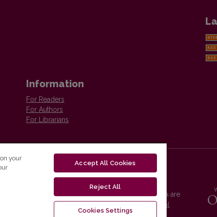
La
Information
For Readers
For Authors
For Librarians
 on your
Accept All Cookies
our
Reject All
Vilnius University Press platform and metadata are
distributed by
Creative Commons International
Cookies Settings
License
.