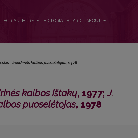
1977; <i>J. Jablonskis - bendrinės kalbos puoselėtojas</i>, 1978
FOR AUTHORS
EDITORIAL BOARD
ABOUT
onskis - bendrinės kalbos puoselėtojas
, 1978
rinės kalbos ištakų
, 1977;
J.
albos puoselėtojas
, 1978