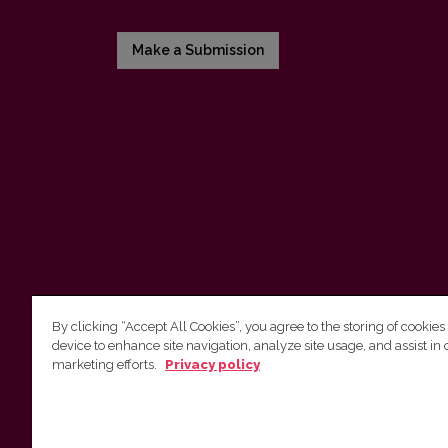
Make a Submission
By clicking “Accept All Cookies”, you agree to the storing of cookies
device to enhance site navigation, analyze site usage, and assist in 
Vilnius University Press
marketing efforts.
Privacy policy
Tel. +370 5 268 7184, E-mail:
info@leidykla.vu.lt
9 Saulėtekis av., LT10222 Vilnius
https://www.leidykla.vu.lt