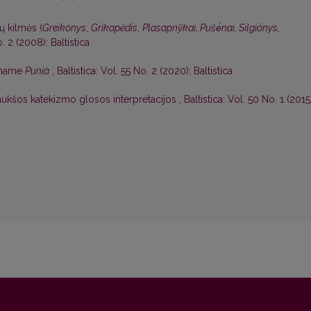
ų kilmės (
Greikónys
,
Grìkapėdis
,
Plasapnỹkai, Pušė́nai, Silgiónys,
o. 2 (2008): Baltistica
cename
Punià
,
Baltistica: Vol. 55 No. 2 (2020): Baltistica
aukšos katekizmo glosos interpretacijos
,
Baltistica: Vol. 50 No. 1 (2015