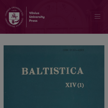
Czesław Kudzinowski, <i>Indeks-słownik do „Daukšos Postilė“</i>