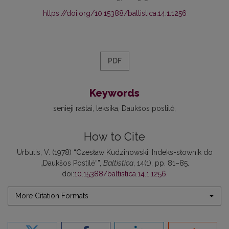
https://doi.org/10.15388/baltistica.14.1.1256
PDF
Keywords
senieji raštai
leksika
Daukšos postilė
How to Cite
Urbutis, V. (1978) “Czesław Kudzinowski, Indeks-słownik do
„Daukšos Postilė“”,
Baltistica
, 14(1), pp. 81–85.
doi:
10.15388/baltistica.14.1.1256
.
More Citation Formats