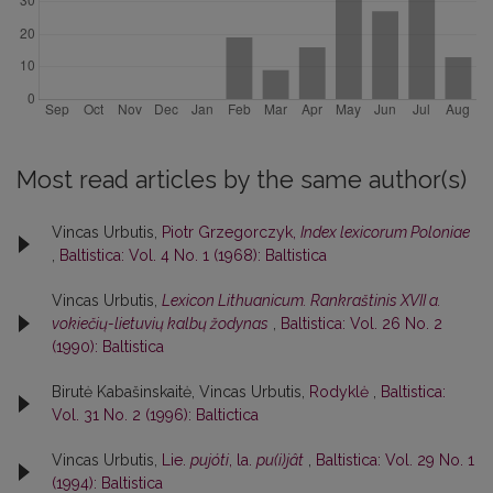
Most read articles by the same author(s)
Vincas Urbutis,
Piotr Grzegorczyk,
Index lexicorum Poloniae
,
Baltistica: Vol. 4 No. 1 (1968): Baltistica
Vincas Urbutis,
Lexicon Lithuanicum. Rankraštinis XVII a.
vokiečių-lietuvių kalbų žodynas
,
Baltistica: Vol. 26 No. 2
(1990): Baltistica
Birutė Kabašinskaitė, Vincas Urbutis,
Rodyklė
,
Baltistica:
Vol. 31 No. 2 (1996): Baltictica
Vincas Urbutis,
Lie.
pujóti
, la.
pu(i)jât
,
Baltistica: Vol. 29 No. 1
(1994): Baltistica