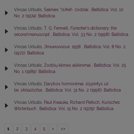
Vincas Urbutis,
Šaknies *
(s)ket-
žodžiai
,
Baltistica: Vol. 10
No. 2 (1974): Baltistica
Vincas Urbutis,
T. G. Fennell,
Fürecker’s dictionary: the
second manuscript
,
Baltistica: Vol. 33 No. 2 (1998): Baltistica
Vincas Urbutis,
Этимология
, 1958
,
Baltistica: Vol. 8 No. 2
(1972): Baltistica
Vincas Urbutis,
Žodžių kilmės aiškinimai
,
Baltistica: Vol. 25
No. 1 (1989): Baltistica
Vincas Urbutis,
Darybos homonimai, slypintys už
lie.
skliaũ(s)tas
,
Baltistica: Vol. 31 No. 2 (1996): Baltictica
Vincas Urbutis,
Paul Kwauka, Richard Pietsch,
Kurisches
Wörterbuch
,
Baltistica: Vol. 15 No. 2 (1979): Baltistica
1
2
3
4
5
>
>>