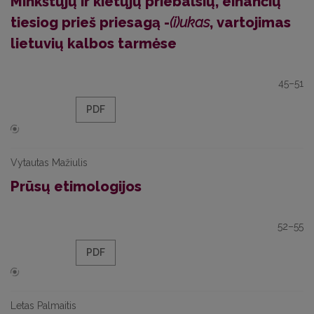
Minkštųjų ir kietųjų priebalsių, einančių
tiesiog prieš priesagą -
(i)ukas
, vartojimas
lietuvių kalbos tarmėse
45–51
PDF
Vytautas Mažiulis
Prūsų etimologijos
52–55
PDF
Letas Palmaitis