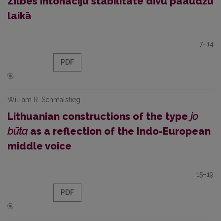
Zilbes intonāciju stabilitāte divu paaudžu
laikā
7–14
PDF
William R. Schmalstieg
Lithuanian constructions of the type
jo
būta
as a reflection of the Indo-European
middle voice
15–19
PDF