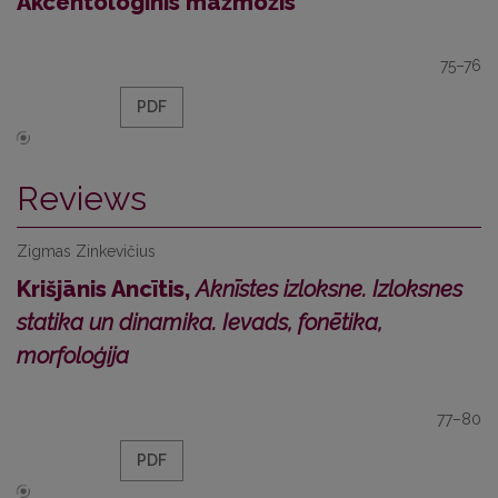
Akcentologinis mažmožis
75–76
PDF
Reviews
Zigmas Zinkevičius
Krišjānis Ancītis,
Aknīstes izloksne. Izloksnes
statika un dinamika. Ievads, fonētika,
morfoloģija
77–80
PDF