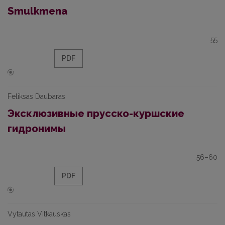
Smulkmena
55
PDF
Feliksas Daubaras
Эксклюзивные прусско-куршские
гидронимы
56–60
PDF
Vytautas Vitkauskas