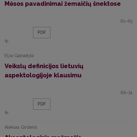
Mėsos pavadinimai žemaičių šnektose
61–65
PDF
Elzė Galnaitytė
Veikslų definicijos lietuvių
aspektologijoje klausimu
66–74
PDF
Aleksas Girdenis