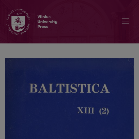
M. Mažvydo raštų kalba