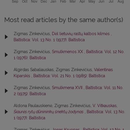
Most read articles by the same author(s)
Zigmas Zinkevičius,
Dėl lietuvių raštų kalbos kilmės
,
Baltistica: Vol. 13 No. 1 (1977): Baltistica
Zigmas Zinkevičius,
Smulkmenos XX
,
Baltistica: Vol. 12 No.
1 (1976): Baltistica
Algirdas Sabaliauskas, Zigmas Zinkevičius,
Valentinas
Kiparskis
,
Baltistica: Vol. 21 No. 1 (1985): Baltistica
Zigmas Zinkevičius,
Smulkmena XVII
,
Baltistica: Vol. 11 No.
2 (1975): Baltistica
Aldona Paulauskienė, Zigmas Zinkevičius,
V. Vitkauskas,
Šiaurės rytų dūnininkų šnektų žodynas
,
Baltistica: Vol. 13 No.
1 (1977): Baltistica
Zigmas Zinkevičius,
Jonas Kruopas
,
Baltistica: Vol. 12 No. 1