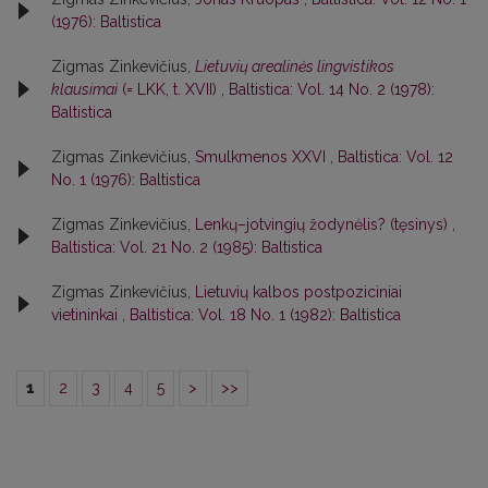
(1976): Baltistica
Zigmas Zinkevičius,
Lietuvių arealinės lingvistikos
klausimai
(= LKK, t. XVII)
,
Baltistica: Vol. 14 No. 2 (1978):
Baltistica
Zigmas Zinkevičius,
Smulkmenos XXVI
,
Baltistica: Vol. 12
No. 1 (1976): Baltistica
Zigmas Zinkevičius,
Lenkų–jotvingių žodynėlis? (tęsinys)
,
Baltistica: Vol. 21 No. 2 (1985): Baltistica
Zigmas Zinkevičius,
Lietuvių kalbos postpoziciniai
vietininkai
,
Baltistica: Vol. 18 No. 1 (1982): Baltistica
1
2
3
4
5
>
>>