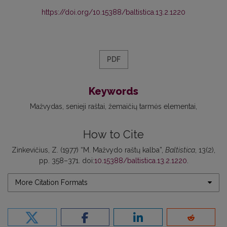
https://doi.org/10.15388/baltistica.13.2.1220
PDF
Keywords
Mažvydas
senieji raštai
žemaičių tarmės elementai
How to Cite
Zinkevičius, Z. (1977) “M. Mažvydo raštų kalba”,
Baltistica
, 13(2),
pp. 358–371. doi:
10.15388/baltistica.13.2.1220
.
More Citation Formats