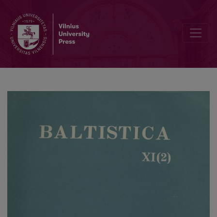
Dėl baltų substrato Balstogės vaivadijoje (Lenkijoje)