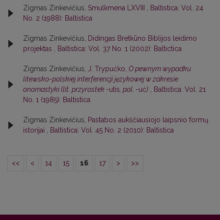
Zigmas Zinkevičius,
Smulkmena LXVIII
,
Baltistica: Vol. 24
No. 2 (1988): Baltistica
Zigmas Zinkevičius,
Didingas Bretkūno Biblijos leidimo
projektas
,
Baltistica: Vol. 37 No. 1 (2002): Baltictica
Zigmas Zinkevičius,
J. Trypućko,
O pewnym wypadku
litewsko-polskiej interferencji językowej w zakresie
onomastyki (lit. przyrostek
-utis
, pol.
-uć
)
,
Baltistica: Vol. 21
No. 1 (1985): Baltistica
Zigmas Zinkevičius,
Pastabos aukščiausiojo laipsnio formų
istorijai
,
Baltistica: Vol. 45 No. 2 (2010): Baltistica
<<
<
14
15
16
17
>
>>