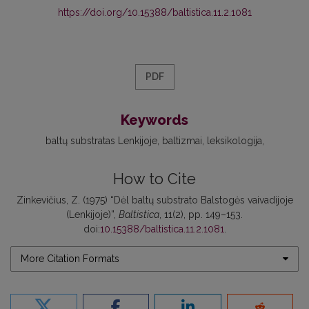
https://doi.org/10.15388/baltistica.11.2.1081
PDF
Keywords
baltų substratas Lenkijoje
baltizmai
leksikologija
How to Cite
Zinkevičius, Z. (1975) “Dėl baltų substrato Balstogės vaivadijoje
(Lenkijoje)”,
Baltistica
, 11(2), pp. 149–153.
doi:
10.15388/baltistica.11.2.1081
.
More Citation Formats