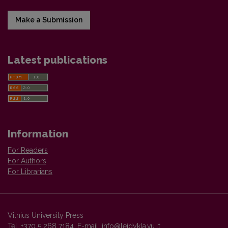
Make a Submission
Latest publications
Information
For Readers
For Authors
For Librarians
Vilnius University Press
Tel. +370 5 268 7184, E-mail:
info@leidykla.vu.lt