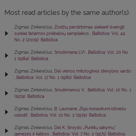
Most read articles by the same author(s)
Zigmas Zinkevičius,
Žodžių perdirbimas siekiant išvengti
sunkiai tariamos priebalsių samplaikos
,
Baltistica: Vol. 44
No. 2 (2009): Baltistica
Zigmas Zinkevičius,
Smulkmena LVI
,
Baltistica: Vol. 20 No.
1 (1984): Baltistica
Zigmas Zinkevičius,
Dėl vienos mitologinės dievybės vardo
,
Baltistica: Vol. 17 No. 1 (1981): Baltistica
Zigmas Zinkevičius,
Smulkmenos V
,
Baltistica: Vol. 10 No. 1
(1974): Baltistica
Zigmas Zinkevičius,
B. Laumane,
Zivju nosaukumi latviešu
valodā
,
Baltistica: Vol. 10 No. 2 (1974): Baltistica
Zigmas Zinkevičius,
Dėl K. Sirvydo „Punktų sakymų“
genezės ir kalbos
,
Baltistica: Vol. 7 No. 2 (1971): Baltistica