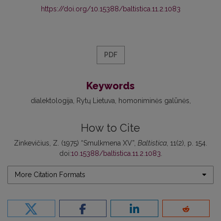
https://doi.org/10.15388/baltistica.11.2.1083
PDF
Keywords
dialektologija
Rytų Lietuva
homoniminės galūnės
How to Cite
Zinkevičius, Z. (1975) “Smulkmena XV”,
Baltistica
, 11(2), p. 154.
doi:
10.15388/baltistica.11.2.1083
.
More Citation Formats