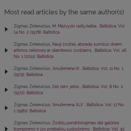
Most read articles by the same author(s)
Zigmas Zinkevičius,
M. Mažvydo raštų kalba
,
Baltistica: Vol.
14 No. 2 (1978): Baltistica
Zigmas Zinkevičius,
Nauji žodžiai, atsiradę sumišus dviem
artimos reikšmės ar skambesio žodžiams
,
Baltistica: Vol. 46
No. 1 (2011): Baltistica
Zigmas Zinkevičius,
Smulkmena IX
,
Baltistica: Vol. 11 No. 1
(1975): Baltistica
Zigmas Zinkevičius,
Dėl žem.
jeĩnis
,
Baltistica: Vol. 8 No. 2
(1972): Baltistica
Zigmas Zinkevičius,
Smulkmena XLV
,
Baltistica: Vol. 17 No.
1 (1981): Baltistica
Zigmas Zinkevičius,
Žodžių perdirbinėjimas dėl galūnės
trumpinimo ir jos priebalsių suduslinimo
,
Baltistica: Vol. 45