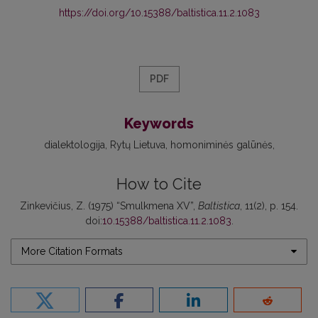
https://doi.org/10.15388/baltistica.11.2.1083
PDF
Keywords
dialektologija
Rytų Lietuva
homoniminės galūnės
How to Cite
Zinkevičius, Z. (1975) “Smulkmena XV”,
Baltistica
, 11(2), p. 154.
doi:
10.15388/baltistica.11.2.1083
.
More Citation Formats