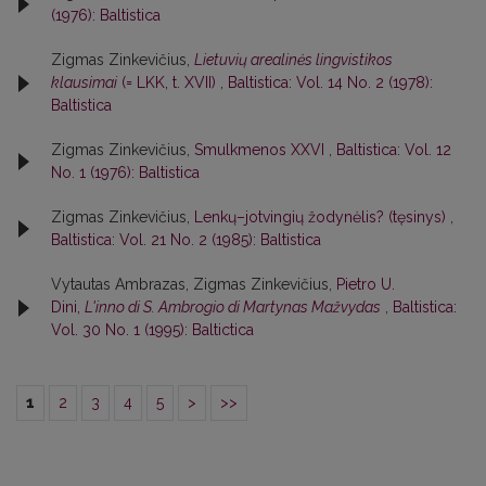
(1976): Baltistica
Zigmas Zinkevičius,
Lietuvių arealinės lingvistikos
klausimai
(= LKK, t. XVII)
,
Baltistica: Vol. 14 No. 2 (1978):
Baltistica
Zigmas Zinkevičius,
Smulkmenos XXVI
,
Baltistica: Vol. 12
No. 1 (1976): Baltistica
Zigmas Zinkevičius,
Lenkų–jotvingių žodynėlis? (tęsinys)
,
Baltistica: Vol. 21 No. 2 (1985): Baltistica
Vytautas Ambrazas, Zigmas Zinkevičius,
Pietro U.
Dini,
L'inno di S. Ambrogio di Martynas Mažvydas
,
Baltistica:
Vol. 30 No. 1 (1995): Baltictica
1
2
3
4
5
>
>>