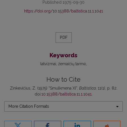
Published 1975-09-30
https://doi.org/10.15388/baltistica.11.1.1041
PDF
Keywords
latvizmai
žemaičių tarmė
How to Cite
Zinkevičius, Z. (1975) “Smulkmena XI”,
Baltistica
, 11(1), p. 82.
doi:
10.15388/baltistica.11.1.1041
.
More Citation Formats