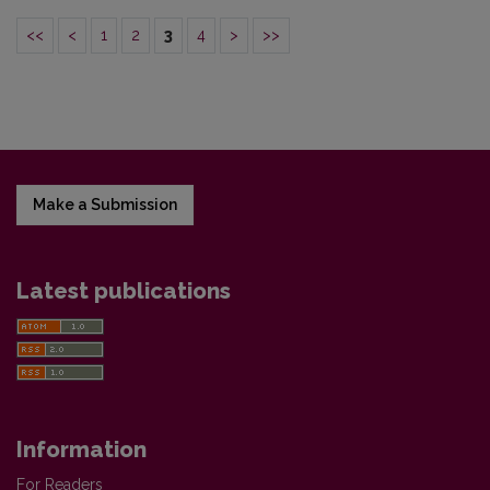
<<
<
1
2
3
4
>
>>
Make a Submission
Latest publications
Information
For Readers