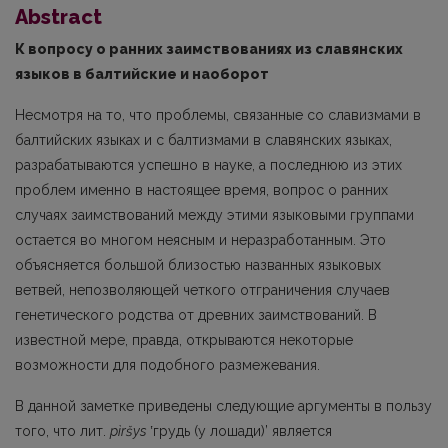
Abstract
К вопросу о ранних заимствованиях из славянских
языков в балтийские и наоборот
Несмотря на то, что проблемы, связанные со славизмами в
балтийских языках и с балтизмами в славянских языках,
разрабатываются успешно в науке, а последнюю из этих
проблем именно в настоящее время, вопрос о ранних
случаях заимствований между этими языковыми группами
остается во многом неясным и неразработанным. Это
объясня­ется большой близостью названных языковых
ветвей, непозволяющей четкого отграниче­ния случаев
генетического родства от древних заимствований. В
известной мере, правда, открываются некоторые
возможности для подобного размежевания.
В данной заметке приведены следующие аргументы в пользу
того, что лит.
pìršys
ʽгрудь (у лошади)’ является