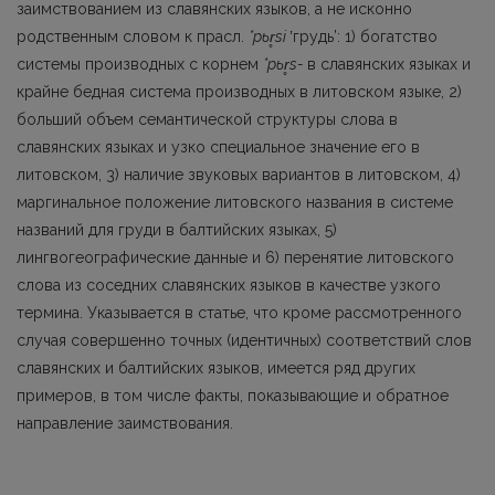
заимствованием из славянских языков, а не исконно
родственным словом к прасл.
*pь
r
si
ʽгрудь’: 1) богатство
системы производных с корнем
*pь
r
s-
в славянс­ких языках и
крайне бедная система производных в литовском языке, 2)
больший объем семантической структуры слова в
славянских языках и узко специальное значение его в
литовском, 3) наличие звуковых вариантов в литовском, 4)
маргинальное положение литовского названия в системе
названий для груди в балтийских языках, 5)
лингвогеографические данные и 6) перенятие литовского
слова из соседних славянских языков в качестве узкого
термина. Указывается в статье, что кроме рассмотренного
случая совершенно точных (иден­тичных) соответствий слов
славянских и балтийских языков, имеется ряд других
примеров, в том числе факты, показывающие и обратное
направление заимствования.