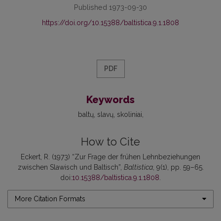
Published 1973-09-30
https://doi.org/10.15388/baltistica.9.1.1808
PDF
Keywords
baltų
slavų
skoliniai
How to Cite
Eckert, R. (1973) “Zur Frage der frühen Lehnbeziehungen
zwischen Slawisch und Baltisch”,
Baltistica
, 9(1), pp. 59–65.
doi:
10.15388/baltistica.9.1.1808
.
More Citation Formats