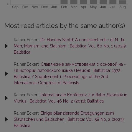
Most read articles by the same author(s)
Rainer Eckert,
Dr. Hannes Sköld: A consistent critic of N. Ja.
Marr, Marrism, and Stalinism
,
Baltistica: Vol. 60 No. 1 (2025):
Baltistica
Rainer Eckert,
Славянские заимствования с основой на
-
i
в истории литовского языка (Тезисы)
,
Baltistica: 1972:
Baltistica / Supplement 1: Proceedings of the 2nd
International Congress of Balticists
Rainer Eckert,
Internationale Konferenz zur Balto-Slawistik in
Vilnius
,
Baltistica: Vol. 46 No. 2 (2011): Baltistica
Rainer Eckert,
Einige bilanzierende Erwägungen zum
Slawischen und Baltischen
,
Baltistica: Vol. 58 No. 2 (2023):
Baltistica