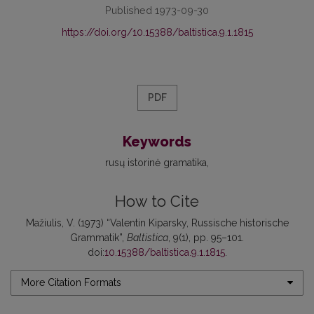
Published 1973-09-30
https://doi.org/10.15388/baltistica.9.1.1815
PDF
Keywords
rusų istorinė gramatika
How to Cite
Mažiulis, V. (1973) “Valentin Kiparsky, Russische historische
Grammatik”,
Baltistica
, 9(1), pp. 95–101.
doi:
10.15388/baltistica.9.1.1815
.
More Citation Formats