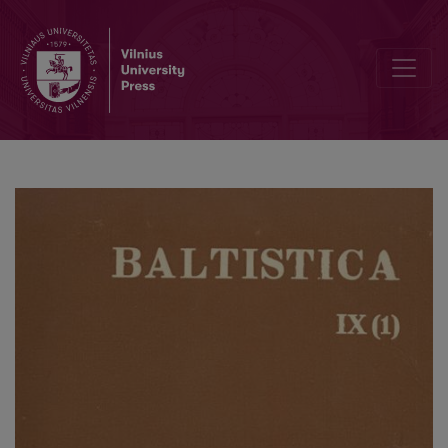
Valentin Kiparsky, <i>Russische historische Grammatik</i>