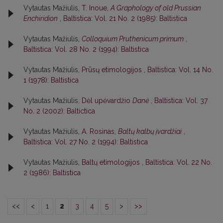
Vytautas Mažiulis,
T. Inoue,
A Graphology of old Prussian
Enchiridion
,
Baltistica: Vol. 21 No. 2 (1985): Baltistica
Vytautas Mažiulis,
Colloquium Pruthenicum primum
,
Baltistica: Vol. 28 No. 2 (1994): Baltistica
Vytautas Mažiulis,
Prūsų etimologijos
,
Baltistica: Vol. 14 No.
1 (1978): Baltistica
Vytautas Mažiulis,
Dėl upėvardžio
Danė
,
Baltistica: Vol. 37
No. 2 (2002): Baltictica
Vytautas Mažiulis,
A. Rosinas,
Baltų kalbų įvardžiai
,
Baltistica: Vol. 27 No. 2 (1994): Baltistica
Vytautas Mažiulis,
Baltų etimologijos
,
Baltistica: Vol. 22 No.
2 (1986): Baltistica
<<
<
1
2
3
4
5
>
>>