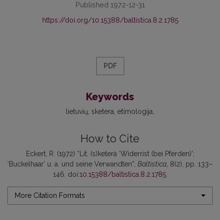
Published 1972-12-31
https://doi.org/10.15388/baltistica.8.2.1785
PDF
Keywords
lietuvių
sketera
etimologija
How to Cite
Eckert, R. (1972) “Lit. (s)keterà ‘Widerrist (bei Pferden)’;
‘Buckelhaar’ u. a. und seine Verwandten”,
Baltistica
, 8(2), pp. 133–
146. doi:
10.15388/baltistica.8.2.1785
.
More Citation Formats