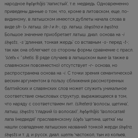
народное
k
ȩ
t
ȩ
rkãjis
ʽлапистый’, т.е. медведь. Одновременно
приведены данные о том, что, кроме в литовском, еще, по-
видимому, в латышском имеются дублеты начала слова в
виде
sk-
(> латыш.
šķ-)
и
k-,
ср. латыш.
šķ
ȩ
stna
и
ķ
ȩ
stna.
Большое значение приобретает латыш. диал. основа на -
i
šķ
ȩ
sts
,
-s
ʽдлинная, тонкая жердь’ со вставным
-s-
перед
-t-
;
так как она облегчает со стороны формы сравнение с прасл.
*ščetь < * sketis.
В ряде случаев в латышском яыке (а также в
славянском повсеместно) отсутствует -
r
- основа, но
распространена основа на -
i
. С точки зрения семантической
веским аргументом в пользу сближения рассмотренных
балтийских и славянских слов может служить уникальное
соответствие смысловых структур, выражающееся в том,
что наряду с соответствием лит.
(s)keterà
ʽволосы, щетина’,
латыш,
šķ
ȩ
strs
ʽгладкий (о волосах)’,
k
ȩ
t
ȩ
rkãjis
ʽ(волосатая)
лапа (медведя)’ праславянскому
šč
ȩ
t
ь
ʽщети­на, щетка’ мы
нашли совпадение латышских названий тонкой жерди
šķ
ȩ
tra,
šķ
ȩ
sts
и т. д. и русск. диал.
щеть
ʽчастокол, тын из кольев,