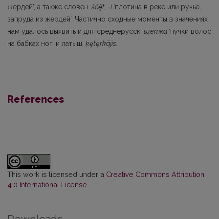
жердей’, а также словен.
ščę̂t, -i
ʽплотина в реке или ручье,
запруда из жердей’. Частично сходные моменты в значениях
нам удалось вы­явить и для среднерусск.
щетка
ʽпучки волос
на бабках ног’ и латыш,
ķ
ȩ
t
ȩ
rkãjis.
References
This work is licensed under a
Creative Commons Attribution
4.0 International License
.