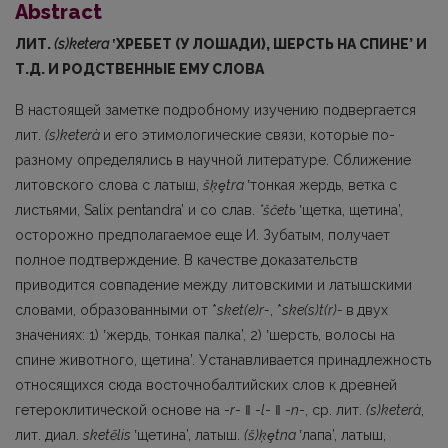
Abstract
ЛИТ.
(s)ketera
ʽ
ХРЕБЕТ (У ЛОШАДИ), ШЕРСТЬ НА СПИНЕ’ И
Т.Д. И РОДСТВЕННЫЕ ЕМУ СЛОВА
В настоящей заметке подробному изучению подвергается
лит.
(s)keterà
и его этимологические связи, которые по-
разному определялись в научной литературе. Сближение
литовского слова с латыш,
šķ
ȩ
tra
ʽтонкая жердь, ветка с
листьями, Salix pentandra’ и со слав.
*ščetь
ʽщетка, щетина’,
осторожно предполагаемое еще И. Зубатым, получает
полное подтверж­дение. В качестве доказательств
приводится совпадение между литовскими и латышскими
словами, образованными от *
sket(e)r-
, *
ske(s)t(r)-
в
двух
значениях: 1) ʽжердь, тонкая палка’, 2) ʽшерсть, волосы на
спине животного, щетина’. Устанавливается принадлежность
относя­щихся сюда восточнобалтийских слов к древней
гетероклитической основе на -
r
- ‖ -
l
- ‖ -
n
-, ср. лит.
(s)keterà
,
лит. диал.
sketẽlis
ʽщетина’, латыш.
(š)ķ
ȩ
tna
ʽлапа’, латыш,