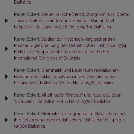
Baltistica
Rainer Eckert,
Die lexikalische Verknüpfung von russ. брать,
ломать ‘reißen, schinden’ und медведь ‘Bär’ und lett.
Lāčplēsis
,
Baltistica: Vol. 16 No. 2 (1980): Baltistica
Rainer Eckert,
Studien zur historisch-vergleichenden
Phraseologieforschung des Ostbaltischen
,
Baltistica: 1994:
Baltistica / Supplement 4: Proceedings of the 6th
International Congress of Balticists
Rainer Eckert,
Grammatik und Lexik (zum lexikalischen
Bestand der Deklinationstypen in der Geschichte des
Litauischen)
,
Baltistica: Vol. 12 No. 2 (1976): Baltistica
Rainer Eckert,
Altlett.
autis
‘Windeln’ und russ. dial.
obut´
‘Schuwerk’
,
Baltistica: Vol. 6 No. 2 (1970): Baltistica
Rainer Eckert,
Minimale Textfragmente im Slawischen und
ihre Entsprechungen im Baltischen
,
Baltistica: Vol. 4 No. 1
(1968): Baltistica