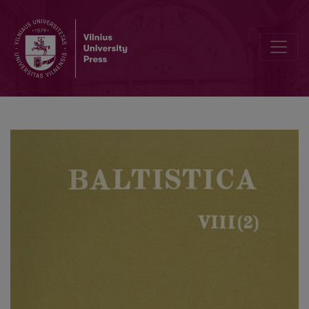
Lit. <i>(s)keterà</i> ‘Widerrist (bei Pferden)’; ‘Buckelhaar’ u. a. un