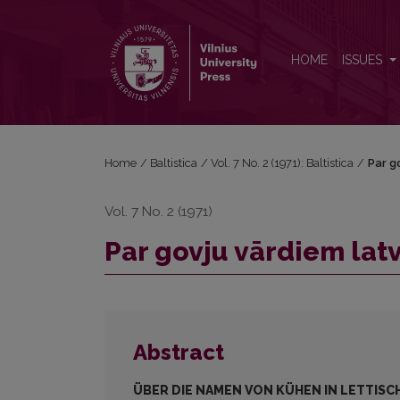
Par govju vārdiem latviešu valodā
HOME
ISSUES
Home
/
Baltistica
/
Vol. 7 No. 2 (1971): Baltistica
/
Par g
Vol. 7 No. 2 (1971)
Par govju vārdiem lat
Abstract
ÜBER DIE NAMEN VON KÜHEN IN LETTISC