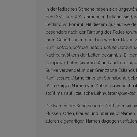
In der lettischen Sprache haben sich ungewöhn
dem XVIII und XIX Jahrhundert bekannt sind, i
Lettland vorkommt. Mit diesem Aus­laut werde
besonders nach der Fär­bung des Felles (
brũn
ih­ren Geburtstagen gegeben wurden. Davon ze
Kuh“:
uotrala
,
uotruža
,
uotaļa
,
uotuļa
,
uotava
,
u
Nachbarsvölkern der Letten bekannt, z. B.: den
(вторёxa), Polen (
wtorocha
) und anderen, auß
Suffixe verwendet. In der Grenzzone Estlands 
Kuh“,
sestika
„Name einer am Sonnabend geboren
el-
in einigen Namen von Kühen verwendet ha
stoßt man auf littauische Lehnwörter (
puik-aļa
,
Die Namen der Kühe neuerer Zeit haben weni
Flüssen, Orten, Frauen und überhaupt Namen,
älteren eigenartigen Namen dagegen verfallen