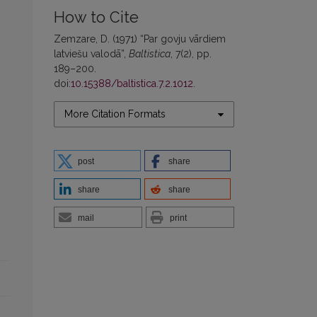
How to Cite
Zemzare, D. (1971) “Par govju vārdiem
latviešu valodā”,
Baltistica
, 7(2), pp.
189–200.
doi:
10.15388/baltistica.7.2.1012
.
More Citation Formats
post
share
share
share
mail
print