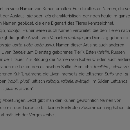
lich viele Namen von Kühen erhalten. Für die ältesten Namen, die sei
st der Auslaut
-ala
oder -
aļa
charakteristisch, der noch heute im ganz
n Namen gebildet, die eine Eigenart des Tieres kennzeichnet,
aļa
,
raībaļa
). Früher waren auch Namen verbreitet, die den Tieren nach
igt die große Anzahl von Varianten (
uotraļa
„am Dienstag geborene
ortaļa
,
uorta
,
uota
,
uoča
usw.). Namen dieser Art sind auch anderen
 Liven (
teinele
„am Dienstag geborenes Tier“), Esten (
teisik
), Russen
er der Litauer. Zur Bildung der Namen von Kühen wurden auch ander
haben die Letten den estnischen Suffix
-ik
entlehnt (
mel̃lika
„schwarze
en Kuh“), während die Liven ihrerseits die lettischen Suffix wie
-al-
ben (
raìbil’
,
pivàl’
, lettisch
raibaļa
,
raibele
,
svētaļa
). Im Süden Lettlands
 lit.
puikùs
„schön“).
g Ableitungen. Jetzt gibt man den Kühen gewöhnlich Namen von
 die mit den Tieren selbst keinen konkreten Zusammenhang haben; d
 allmählich der Vergessenheit.