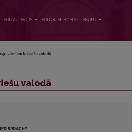
FOR AUTHORS
EDITORIAL BOARD
ABOUT
ovju vārdiem latviešu valodā
viešu valodā
HER SPRACHE