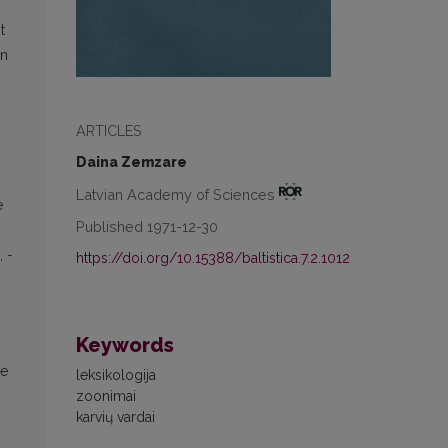
t
en
ARTICLES
Daina Zemzare
Latvian Academy of Sciences
e
Published 1971-12-30
,
-
https://doi.org/10.15388/baltistica.7.2.1012
Keywords
ie
leksikologija
zoonimai
karvių vardai