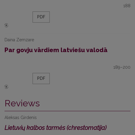
188
PDF
Daina Zemzare
Par govju vārdiem latviešu valodā
189–200
PDF
Reviews
Aleksas Girdenis
Lietuvių kalbos tarmės (chrestomatija)