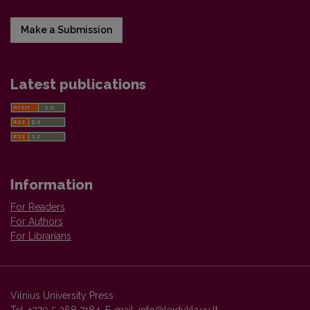
Make a Submission
Latest publications
Information
For Readers
For Authors
For Librarians
Vilnius University Press
Tel. +370 5 268 7184, E-mail:
info@leidykla.vu.lt