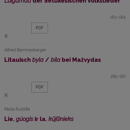
Luigamaa
der Setukesischen Volkslieder
183–184
PDF
Alfred Bammesberger
Litauisch
byla
/
bila
bei Mažvydas
185–187
PDF
Marta Rudzīte
Lie.
gúogis
ir la.
kūj(i)nieks