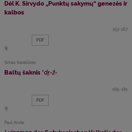
Dėl K. Sirvydo „Punktų sakymų“ genezės ir
kalbos
153–167
PDF
Simas Karaliūnas
Baltų šaknis *
dr̥-ž-
169–181
PDF
Paul Ariste