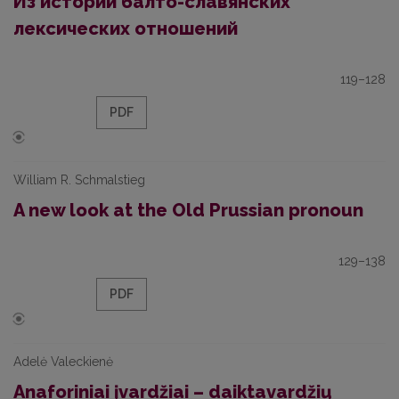
Из истории балто-славянских
лексических отношений
119–128
PDF
William R. Schmalstieg
A new look at the Old Prussian pronoun
129–138
PDF
Adelė Valeckienė
Anaforiniai įvardžiai – daiktavardžių