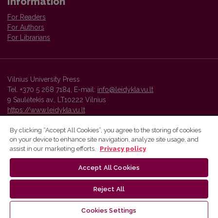
Information
For Readers
For Authors
For Librarians
Vilnius University Press
Tel. +370 5 268 7184, E-mail:
info@leidykla.vu.lt
9 Saulėtekis av., LT10222 Vilnius
https://www.leidykla.vu.lt
By clicking “Accept All Cookies”, you agree to the storing of cookies
on your device to enhance site navigation, analyze site usage, and
Vilnius University Press platform and metadata are distributed by
assist in our marketing efforts.
Privacy policy
Creative Commons International License
.
Accept All Cookies
Reject All
Cookies Settings