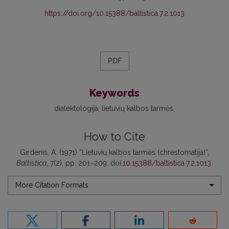
https://doi.org/10.15388/baltistica.7.2.1013
PDF
Keywords
dialektologija
lietuvių kalbos tarmės
How to Cite
Girdenis, A. (1971) “Lietuvių kalbos tarmės (chrestomatija)”,
Baltistica
, 7(2), pp. 201–209. doi:
10.15388/baltistica.7.2.1013
.
More Citation Formats