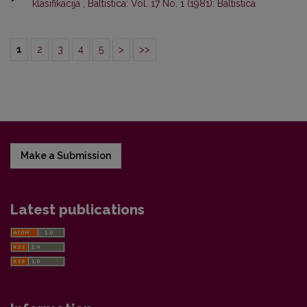
klasifikacija
,
Baltistica: Vol. 17 No. 1 (1981): Baltistica
1
2
3
4
5
>
>>
Make a Submission
Latest publications