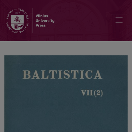
<i>Lietuvių kalbos tarmės (chrestomatija)</i>