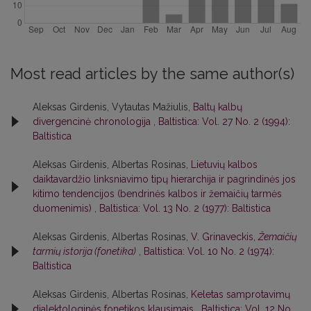
Most read articles by the same author(s)
Aleksas Girdenis, Vytautas Mažiulis,
Baltų kalbų
divergencinė chronologija
,
Baltistica: Vol. 27 No. 2 (1994):
Baltistica
Aleksas Girdenis, Albertas Rosinas,
Lietuvių kalbos
daiktavardžio linksniavimo tipų hierarchija ir pagrindinės jos
kitimo tendencijos (bendrinės kalbos ir žemaičių tarmės
duomenimis)
,
Baltistica: Vol. 13 No. 2 (1977): Baltistica
Aleksas Girdenis, Albertas Rosinas,
V. Grinaveckis,
Žemaičių
tarmių istorija (fonetika)
,
Baltistica: Vol. 10 No. 2 (1974):
Baltistica
Aleksas Girdenis, Albertas Rosinas,
Keletas samprotavimų
dialektologinės fonetikos klausimais
,
Baltistica: Vol. 12 No.