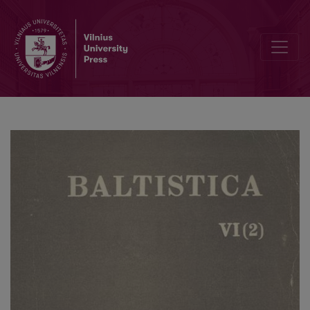
Dėl tęstinės priegaidės spūdžio vietos dvigarsiuose (kuriose-ne-ku