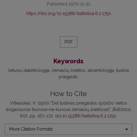
Published 1970-12-31
https://doi.org/10.15388/baltistica.6.2.1750
PDF
Keywords
lietuvių dialektologija
žemaičių šnektos
akcentologija
tęstinė
priegaidė
How to Cite
Vitkauskas, V. (1970) “Dėl tęstinės priegaidės spūdžio vietos
dvigarsiuose (kuriose-ne-kuriose žemaičių šnektose)”,
Baltistica
,
6(2), pp. 167–172. doi:
10.15388/baltistica.6.2.1750
.
More Citation Formats