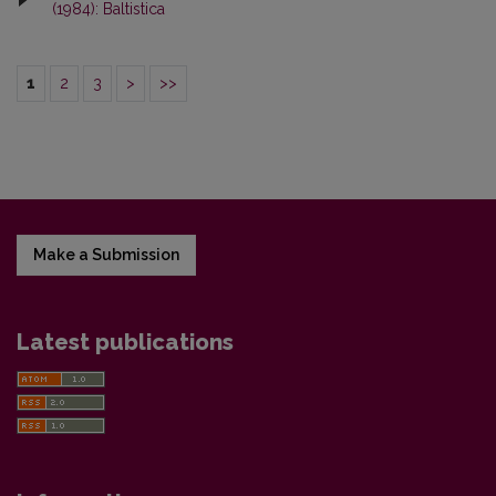
(1984): Baltistica
1
2
3
>
>>
Make a Submission
Latest publications