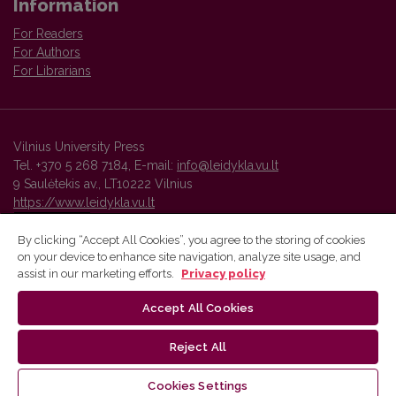
Information
For Readers
For Authors
For Librarians
Vilnius University Press
Tel. +370 5 268 7184, E-mail:
info@leidykla.vu.lt
9 Saulėtekis av., LT10222 Vilnius
https://www.leidykla.vu.lt
By clicking “Accept All Cookies”, you agree to the storing of cookies
on your device to enhance site navigation, analyze site usage, and
Vilnius University Press platform and metadata are distributed by
assist in our marketing efforts.
Privacy policy
Creative Commons International License
.
Accept All Cookies
Reject All
Cookies Settings