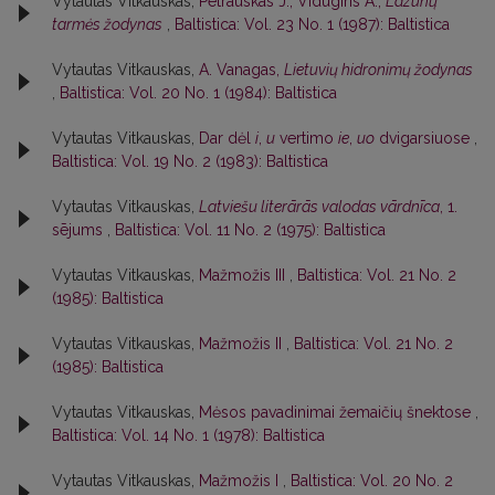
Vytautas Vitkauskas,
Petrauskas J., Vidugiris A.,
Lazūnų
tarmės žodynas
,
Baltistica: Vol. 23 No. 1 (1987): Baltistica
Vytautas Vitkauskas,
A. Vanagas,
Lietuvių hidronimų žodynas
,
Baltistica: Vol. 20 No. 1 (1984): Baltistica
Vytautas Vitkauskas,
Dar dėl
i
,
u
vertimo
ie
,
uo
dvigarsiuose
,
Baltistica: Vol. 19 No. 2 (1983): Baltistica
Vytautas Vitkauskas,
Latviešu literārās valodas vārdnīca
, 1.
sējums
,
Baltistica: Vol. 11 No. 2 (1975): Baltistica
Vytautas Vitkauskas,
Mažmožis III
,
Baltistica: Vol. 21 No. 2
(1985): Baltistica
Vytautas Vitkauskas,
Mažmožis II
,
Baltistica: Vol. 21 No. 2
(1985): Baltistica
Vytautas Vitkauskas,
Mėsos pavadinimai žemaičių šnektose
,
Baltistica: Vol. 14 No. 1 (1978): Baltistica
Vytautas Vitkauskas,
Mažmožis I
,
Baltistica: Vol. 20 No. 2