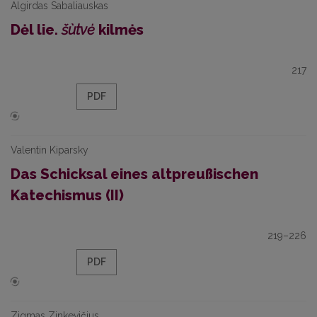
Algirdas Sabaliauskas
Dėl lie.
šùtvė
kilmės
217
PDF
Valentin Kiparsky
Das Schicksal eines altpreußischen
Katechismus (II)
219–226
PDF
Zigmas Zinkevičius