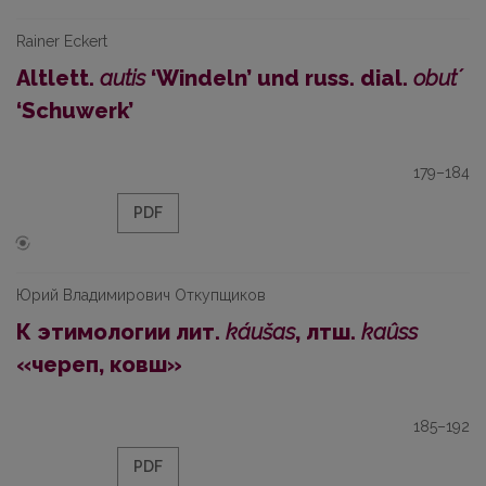
Rainer Eckert
Altlett.
autis
‘Windeln’ und russ. dial.
obut´
‘Schuwerk’
179–184
PDF
Юрий Владимирович Откупщиков
К этимологии лит.
káušas
, лтш.
kaûss
«череп, ковш»
185–192
PDF