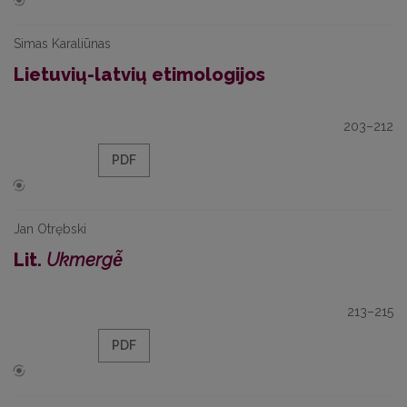
Simas Karaliūnas
Lietuvių-latvių etimologijos
203–212
PDF
Jan Otrębski
Lit.
Ukmergė̃
213–215
PDF