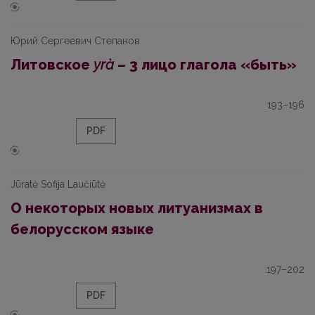
Юрий Сергеевич Степанов
Литовское
yrà
– 3 лицо глагола «быть»
193–196
PDF
Jūratė Sofija Laučiūtė
О некоторых новых литуанизмах в
белорусском языке
197–202
PDF