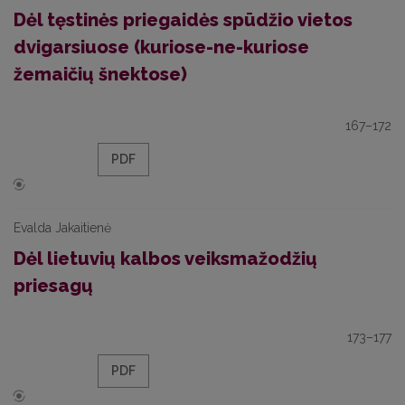
Dėl tęstinės priegaidės spūdžio vietos
dvigarsiuose (kuriose-ne-kuriose
žemaičių šnektose)
167–172
PDF
Evalda Jakaitienė
Dėl lietuvių kalbos veiksmažodžių
priesagų
173–177
PDF