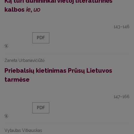
Ką turi dūnininkai vietoj literatūrinės
kalbos
ie
,
uo
143–146
PDF
Žaneta Urbanavičiūtė
Priebalsių kietinimas Prūsų Lietuvos
tarmėse
147–166
PDF
Vytautas Vitkauskas