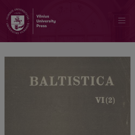
О некоторых новых литуанизмах в белорусском языке