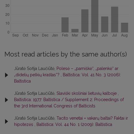
Most read articles by the same author(s)
Jūratė Sofija Laučiūtė,
Polesė – „pamiškė“, „palenkė“ ar
„didelių pelkių kraštas“?
,
Baltistica: Vol. 41 No. 3 (2006):
Baltistica
Jūratė Sofija Laučiūtė,
Slaviški skoliniai lietuvių kalboje
,
Baltistica: 1977: Baltistica / Supplement 2: Proceedings of
the 3rd International Congress of Balticists
Jūratė Sofija Laučiūtė,
Tacito venetai = vakarų baltai? Faktai ir
hipotezės
,
Baltistica: Vol. 44 No. 1 (2009): Baltistica