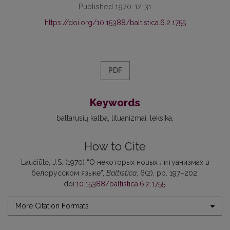
Published 1970-12-31
https://doi.org/10.15388/baltistica.6.2.1755
PDF
Keywords
baltarusių kalba
lituanizmai
leksika
How to Cite
Laučiūtė, J.S. (1970) “О некоторых новых литуанизмах в
белорусском языке”,
Baltistica
, 6(2), pp. 197–202.
doi:
10.15388/baltistica.6.2.1755
.
More Citation Formats