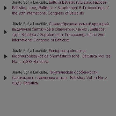
Jūratė Sofija Laučiūtė,
Baltų substratas rytų slavų kalbose
,
Baltistica: 2005: Baltistica / Supplement 6: Proceedings of
the 10th International Congress of Balticists
Jūratė Sofija Laučiūtė,
Словообразовательный критерий
выделения балтизмов в славянских языках
,
Baltistica:
1972: Baltistica / Supplement 1: Proceedings of the 2nd
International Congress of Balticists
Jūratė Sofija Laučiūtė,
Senieji baltų etnonimai
indoreuropietiškosios onomastikos fone
,
Baltistica: Vol. 24
No. 1 (1988): Baltistica
Jūratė Sofija Laučiūtė,
Тематические особенности
балтизмов в славянских языках
,
Baltistica: Vol. 11 No. 2
(1975): Baltistica