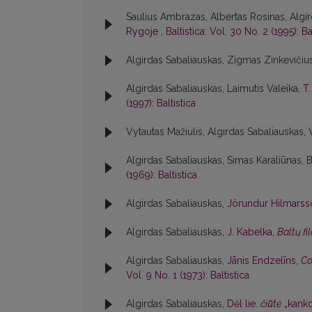
Saulius Ambrazas, Albertas Rosinas, Algir
Rygoje
,
Baltistica: Vol. 30 No. 2 (1995): Ba
Algirdas Sabaliauskas, Zigmas Zinkevičiu
Algirdas Sabaliauskas, Laimutis Valeika,
T
(1997): Baltistica
Vytautas Mažiulis, Algirdas Sabaliauskas,
Algirdas Sabaliauskas, Simas Karaliūnas,
B
(1969): Baltistica
Algirdas Sabaliauskas,
Jörundur Hilmars
Algirdas Sabaliauskas,
J. Kabelka,
Baltų fi
Algirdas Sabaliauskas,
Jānis Endzelīns,
Co
Vol. 9 No. 1 (1973): Baltistica
Algirdas Sabaliauskas,
Dėl lie.
čiū̃tė
„kanko