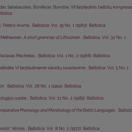
das Sabaliauskas, Bonifacas Stundžia,
VII tarptautinis baltistų kongresa
ltistica
s,
Pėteris Aruma
,
Baltistica: Vol. 19 No. 1 (1983): Baltistica
. Mathiassen,
A short grammar of Lithuanian
,
Baltistica: Vol. 32 No. 1
Vaclavas Machekas
,
Baltistica: Vol. 1 No. 2 (1966): Baltistica
altistika VI tarptautiniame slavistų suvažiavime
,
Baltistica: Vol. 5 No. 1
son
,
Baltistica: Vol. 28 No. 1 (1994): Baltistica
lologijos įvadas
,
Baltistica: Vol. 21 No. 2 (1985): Baltistica
mparative Phonology and Morphology of the Baltic Languages
,
Baltisti
rėžis“ kilmės
,
Baltistica: Vol. 8 No. 2 (1972): Baltistica