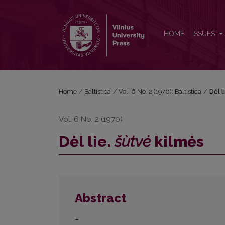
Dėl lie. <i>šùtvė</i> kilmės
HOME
ISSUES
Home
/
Baltistica
/
Vol. 6 No. 2 (1970): Baltistica
/
Dėl l
Vol. 6 No. 2 (1970)
Dėl lie.
šùtvė
kilmės
Abstract
–