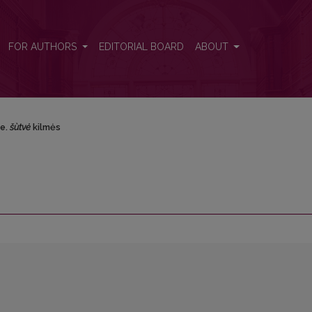
FOR AUTHORS
EDITORIAL BOARD
ABOUT
ie.
šùtvė
kilmės