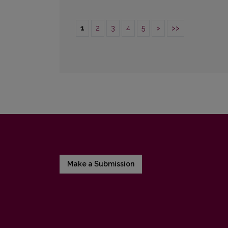
1
2
3
4
5
>
>>
Make a Submission