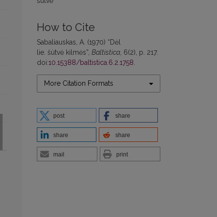
šutvė
How to Cite
Sabaliauskas, A. (1970) “Dėl
lie. šùtvė kilmės”,
Baltistica
, 6(2), p. 217.
doi:
10.15388/baltistica.6.2.1758
.
More Citation Formats
post
share
share
share
mail
print