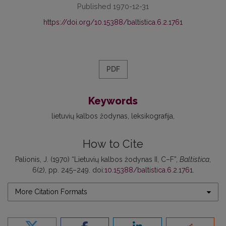
Published 1970-12-31
https://doi.org/10.15388/baltistica.6.2.1761
PDF
Keywords
lietuvių kalbos žodynas
leksikografija
How to Cite
Palionis, J. (1970) “Lietuvių kalbos žodynas II, C–F”,
Baltistica
,
6(2), pp. 245–249. doi:
10.15388/baltistica.6.2.1761
.
More Citation Formats