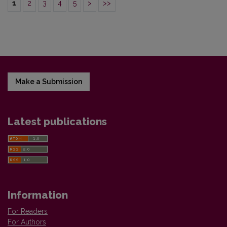
1
2
3
4
5
>
>>
Make a Submission
Latest publications
Information
For Readers
For Authors