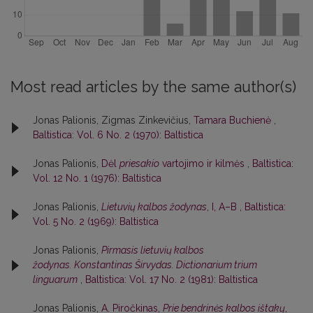
Most read articles by the same author(s)
Jonas Palionis, Zigmas Zinkevičius,
Tamara Buchienė
,
Baltistica: Vol. 6 No. 2 (1970): Baltistica
Jonas Palionis,
Dėl
priesakio
vartojimo ir kilmės
,
Baltistica:
Vol. 12 No. 1 (1976): Baltistica
Jonas Palionis,
Lietuvių kalbos žodynas
, I, A–B
,
Baltistica:
Vol. 5 No. 2 (1969): Baltistica
Jonas Palionis,
Pirmasis lietuvių kalbos
žodynas. Konstantinas Širvydas. Dictionarium trium
linguarum
,
Baltistica: Vol. 17 No. 2 (1981): Baltistica
Jonas Palionis,
A. Piročkinas,
Prie bendrinės kalbos ištakų
,