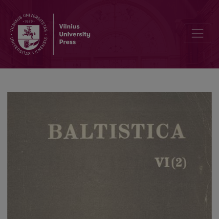
<i>Lietuvių kalbos žodynas</i> II, C–F