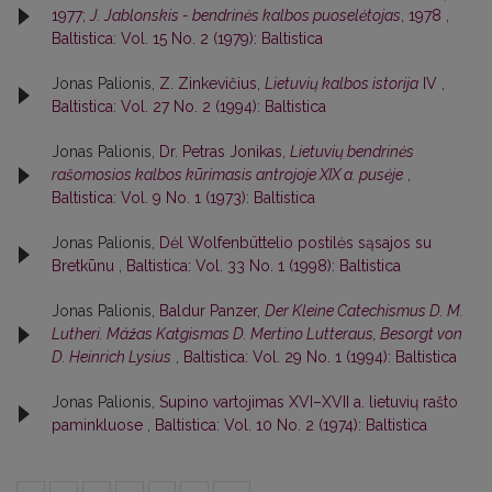
1977;
J. Jablonskis - bendrinės kalbos puoselėtojas
, 1978
,
Baltistica: Vol. 15 No. 2 (1979): Baltistica
Jonas Palionis,
Z. Zinkevičius,
Lietuvių kalbos istorija
IV
,
Baltistica: Vol. 27 No. 2 (1994): Baltistica
Jonas Palionis,
Dr. Petras Jonikas,
Lietuvių bendrinės
rašomosios kalbos kūrimasis antrojoje XIX a. pusėje
,
Baltistica: Vol. 9 No. 1 (1973): Baltistica
Jonas Palionis,
Dėl Wolfenbüttelio postilės sąsajos su
Bretkūnu
,
Baltistica: Vol. 33 No. 1 (1998): Baltistica
Jonas Palionis,
Baldur Panzer,
Der Kleine Catechismus D. M.
Lutheri. Máźas Katgismas D. Mertino Lutteraus, Besorgt von
D. Heinrich Lysius
,
Baltistica: Vol. 29 No. 1 (1994): Baltistica
Jonas Palionis,
Supino vartojimas XVI–XVII a. lietuvių rašto
paminkluose
,
Baltistica: Vol. 10 No. 2 (1974): Baltistica